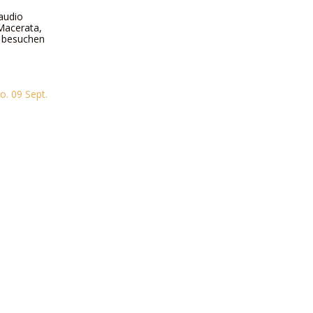
laudio
 Macerata,
n besuchen
o. 09 Sept.