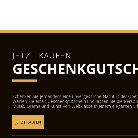
JETZT KAUFEN
GESCHENKGUTSCH
Schenken Sie jemandem eine unvergessliche Nacht in der Oper
Wählen Sie einen Geschenkgutschein und lassen Sie die Person d
Musik, Drama und Kunst von Weltklasse in einem eleganten Erl
JETZT KAUFEN