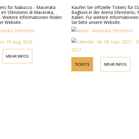
ckets für Nabucco - Macerata
Kaufen Sie offizielle Tickets für C
 im Sferisterio di Macerata,
Baglioni in der Arena Sferisterio,
n. Weitere Informationen finden
Italien. Für weitere Informatione
er Website.
Sie bitte unsere Website.
cerata Sferisterio
Macerata Sferisterio
So. 09 Aug. 2026
Mi. 08 Sept. 2027 - D
2027
MEHR INFOS
TICKETS
MEHR INFOS