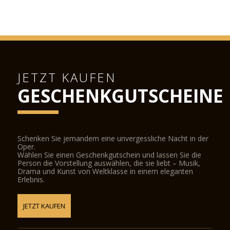
JETZT KAUFEN
GESCHENKGUTSCHEINE
Schenken Sie jemandem eine unvergessliche Nacht in der
Oper.
Wählen Sie einen Geschenkgutschein und lassen Sie die
Person die Vorstellung auswählen, die sie liebt – Musik,
Drama und Kunst von Weltklasse in einem eleganten
Erlebnis.
JETZT KAUFEN