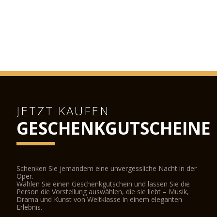
JETZT KAUFEN
GESCHENKGUTSCHEINE
Schenken Sie jemandem eine unvergessliche Nacht in der
Oper.
Wählen Sie einen Geschenkgutschein und lassen Sie die
Person die Vorstellung auswählen, die sie liebt – Musik,
Drama und Kunst von Weltklasse in einem eleganten
Erlebnis.