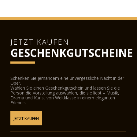
JETZT KAUFEN
GESCHENKGUTSCHEINE
Schenken Sie jemandem eine unvergessliche Nacht in der
Oper.
Wählen Sie einen Geschenkgutschein und lassen Sie die
Person die Vorstellung auswählen, die sie liebt – Musik,
Drama und Kunst von Weltklasse in einem eleganten
Erlebnis.
JETZT KAUFEN