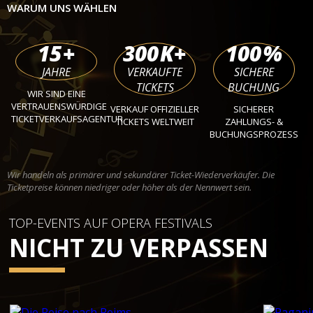
WARUM UNS WÄHLEN
15
+
300
K+
100
%
JAHRE
VERKAUFTE
SICHERE
TICKETS
BUCHUNG
WIR SIND EINE
VERTRAUENSWÜRDIGE
VERKAUF OFFIZIELLER
SICHERER
TICKETVERKAUFSAGENTUR
TICKETS WELTWEIT
ZAHLUNGS- &
BUCHUNGSPROZESS
Wir handeln als primärer und sekundärer Ticket-Wiederverkäufer. Die
Ticketpreise können niedriger oder höher als der Nennwert sein.
TOP-EVENTS AUF OPERA FESTIVALS
NICHT ZU VERPASSEN