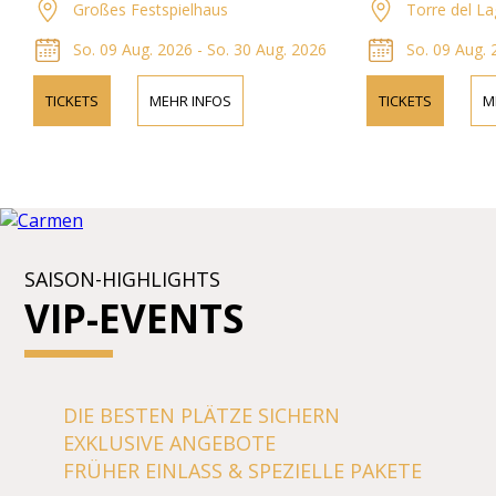
Informationen zu den Künstlern, dem
kontaktieren Sie u
Großes Festspielhaus
Torre del La
Programm und den Ticketpreisen.
Informationen zu 
Programmdetails u
So. 09 Aug. 2026 - So. 30 Aug. 2026
So. 09 Aug. 
TICKETS
MEHR INFOS
TICKETS
M
SAISON-HIGHLIGHTS
VIP-EVENTS
DIE BESTEN PLÄTZE SICHERN
EXKLUSIVE ANGEBOTE
FRÜHER EINLASS & SPEZIELLE PAKETE