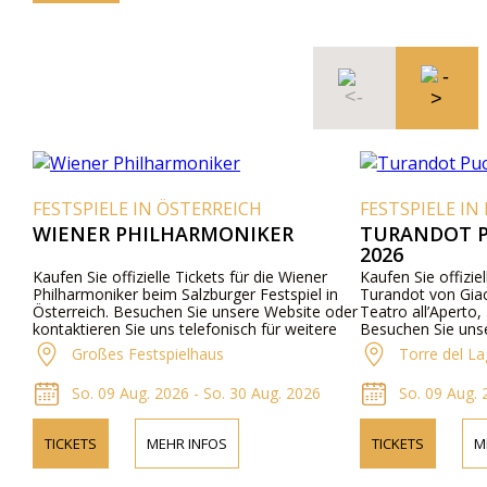
FESTSPIELE IN ÖSTERREICH
FESTSPIELE IN 
WIENER PHILHARMONIKER
TURANDOT P
2026
Kaufen Sie offizielle Tickets für die Wiener
Kaufen Sie offiziel
Philharmoniker beim Salzburger Festspiel in
Turandot von Gia
Österreich. Besuchen Sie unsere Website oder
Teatro all’Aperto, 
kontaktieren Sie uns telefonisch für weitere
Besuchen Sie uns
Informationen zu den Künstlern, dem
kontaktieren Sie u
Großes Festspielhaus
Torre del La
Programm und den Ticketpreisen.
Informationen zu 
Programmdetails u
So. 09 Aug. 2026 - So. 30 Aug. 2026
So. 09 Aug. 
TICKETS
MEHR INFOS
TICKETS
M