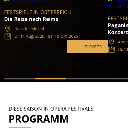
FESTSPIELE IN ÖSTERREICH
FESTSPI
Die Reise nach Reims
Paganin
Haus für Mozart
Konzert
Di. 11 Aug. 2026 - Sa. 10 Okt. 2026
Aren
TICKETS
Di. 1
DIESE SAISON IN OPERA FESTIVALS
PROGRAMM