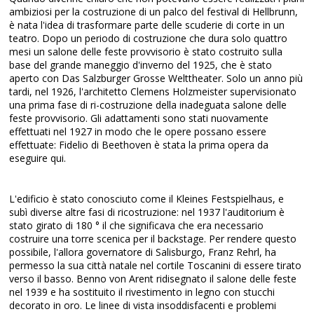
ambiziosi per la costruzione di un palco del festival di Hellbrunn,
è nata l'idea di trasformare parte delle scuderie di corte in un
teatro. Dopo un periodo di costruzione che dura solo quattro
mesi un salone delle feste provvisorio è stato costruito sulla
base del grande maneggio d'inverno del 1925, che è stato
aperto con Das Salzburger Grosse Welttheater. Solo un anno più
tardi, nel 1926, l'architetto Clemens Holzmeister supervisionato
una prima fase di ri-costruzione della inadeguata salone delle
feste provvisorio. Gli adattamenti sono stati nuovamente
effettuati nel 1927 in modo che le opere possano essere
effettuate: Fidelio di Beethoven è stata la prima opera da
eseguire qui.
L'edificio è stato conosciuto come il Kleines Festspielhaus, e
subì diverse altre fasi di ricostruzione: nel 1937 l'auditorium è
stato girato di 180 ° il che significava che era necessario
costruire una torre scenica per il backstage. Per rendere questo
possibile, l'allora governatore di Salisburgo, Franz Rehrl, ha
permesso la sua città natale nel cortile Toscanini di essere tirato
verso il basso. Benno von Arent ridisegnato il salone delle feste
nel 1939 e ha sostituito il rivestimento in legno con stucchi
decorato in oro. Le linee di vista insoddisfacenti e problemi