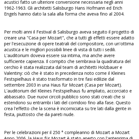
acustici fatto un ulteriore conversione necessaria negli anni
1962-1963. Gli architetti Salisburgo Hans Hofmann ed Erich
Engels hanno dato la sala alla forma che aveva fino al 2004.
Per molti anni il Festival di Salisburgo aveva seguito il progetto di
creare una "Casa per Mozart", che a tutti gli effetti essere adatto
per l'esecuzione di opere teatrali del compositore, con un'ottima
acustica e le migliori possibili linee di vista di tutti i sedili.
L'auditorium doveva essere sia intima, ma anche avere
sufficiente capienza. Il compito che sembrava la quadratura del
cerchio è stata realizzata dal team di architetti Holzbauer e
Valentiny: ciò che è stato in precedenza noto come il Kleines
Festspielhaus è stato trasformato in tre fasi edilizie dal
settembre 2003 in una Haus für Mozart (Casa per Mozart).
L'auditorium del Kleines Festspielhaus fu ampliato, accorciato e
abbassato. Due nuovi circoli pubblico sono stati creati che si
estendono su entrambi i lati del corridoio fino alla fase. Questo
crea l'effetto che la scena è incorniciata su tre lati dalla gente in
festa, piuttosto che da pareti nude.
Per le celebrazioni per il 250 ° compleanno di Mozart a Mozart
Anno 2006, la Haus für Mozart è stato aperto con l'anteprima di