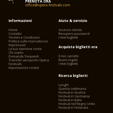
PRENOTA ORA
office@opera-festivals.com
Informazioni
Aiuto & servizio
Home
Accesso cliente
Contatto
Recupero password
Termini e Condizioni
I miei biglietti
Politica sulla riservatezza
Impressum
Acquista biglietti ora
La tua opinione conta
Chi siamo
Il mio carrello
Domande frequenti
Buoni regalo
Transfer aeroporto Opera
I miei biglietti
Festivals
Impostazioni cookie
Ricerca biglietti
Luoghi
Questa settimana
Festival in Austria
Festival in Germania
Festival in Italia
Festival nel Regno Unito
Festival in Finlandia