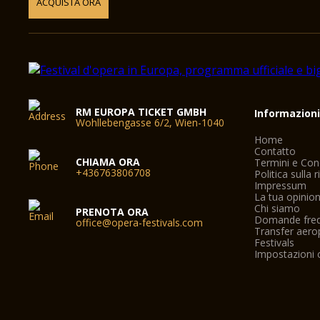
ACQUISTA ORA
RM EUROPA TICKET GMBH
Informazion
Wohllebengasse 6/2, Wien-1040
Home
Contatto
CHIAMA ORA
Termini e Con
+436763806708
Politica sulla 
Impressum
La tua opinio
Chi siamo
PRENOTA ORA
Domande freq
office@opera-festivals.com
Transfer aero
Festivals
Impostazioni 