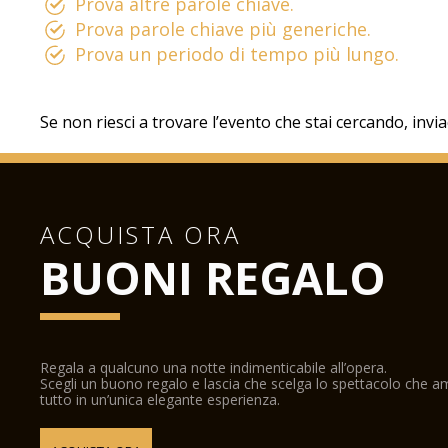
Prova altre parole chiave.
Prova parole chiave più generiche.
Prova un periodo di tempo più lungo.
Se non riesci a trovare l’evento che stai cercando, invi
ACQUISTA ORA
BUONI REGALO
Regala a qualcuno una notte indimenticabile all’opera.
Scegli un buono regalo e lascia che scelga lo spettacolo che 
tutto in un’unica elegante esperienza.