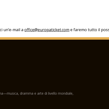
aci un’e-mail a
office@europaticket.com
e faremo tutto il poss
ama—musica, dramma e arte di livello mondiale,