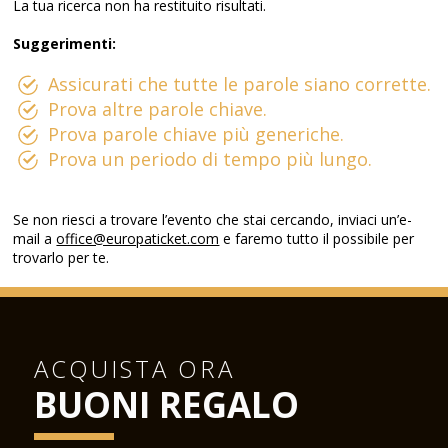
La tua ricerca non ha restituito risultati.
Suggerimenti:
Assicurati che tutte le parole siano corrette.
Prova altre parole chiave.
Prova parole chiave più generiche.
Prova un periodo di tempo più lungo.
Se non riesci a trovare l’evento che stai cercando, inviaci un’e-
mail a
office@europaticket.com
e faremo tutto il possibile per
trovarlo per te.
ACQUISTA ORA
BUONI REGALO