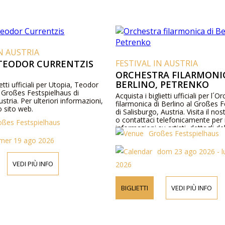
IN AUSTRIA
 TEODOR CURRENTZIS
FESTIVAL IN AUSTRIA
ORCHESTRA FILARMONIC
BERLINO, PETRENKO
etti ufficiali per Utopia, Teodor
l Großes Festspielhaus di
Acquista i biglietti ufficiali per l´O
stria. Per ulteriori informazioni,
filarmonica di Berlino al Großes 
ro sito web.
di Salisburgo, Austria. Visita il no
o contattaci telefonicamente per
oßes Festspielhaus
informazioni su artisti, dettagli 
Großes Festspielhaus
e prezzi dei biglietti.
mer 19 ago 2026
dom 23 ago 2026 - l
VEDI PIÙ INFO
2026
BIGLIETTI
VEDI PIÙ INFO