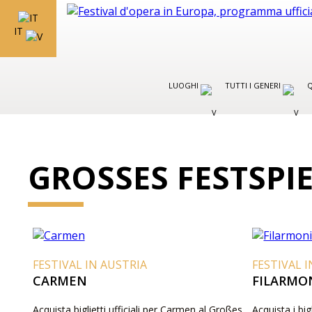
IT
LUOGHI
TUTTI I GENERI
Q
GROSSES FESTSPIE
FESTIVAL IN AUSTRIA
FESTIVAL 
CARMEN
FILARMON
Acquista biglietti ufficiali per Carmen al Großes
Acquista i bigl