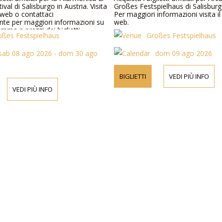
ival di Salisburgo in Austria. Visita
Großes Festspielhaus di Salisburg
o web o contattaci
Per maggiori informazioni visita il
nte per maggiori informazioni su
web.
amma e prezzi dei biglietti.
oßes Festspielhaus
Großes Festspielhaus
sab 08 ago 2026 - dom 30 ago
dom 09 ago 2026
BIGLIETTI
VEDI PIÙ INFO
VEDI PIÙ INFO