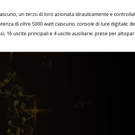
ciascuno, un terzo di loro azionata idraulicamente e control
otenza di oltre 5000 watt ciascuno; console di luce digitale; de
i, 16 uscite principali e 4 uscite ausiliarie; prese per altopar