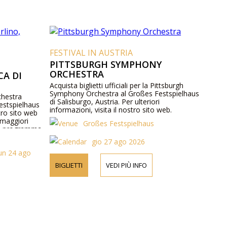
FESTIVAL IN AUSTRIA
PITTSBURGH SYMPHONY
ORCHESTRA
A DI
Acquista biglietti ufficiali per la Pittsburgh
Symphony Orchestra al Großes Festspielhaus
rchestra
di Salisburgo, Austria. Per ulteriori
Festspielhaus
informazioni, visita il nostro sito web.
stro sito web
 maggiori
Großes Festspielhaus
del programma
gio 27 ago 2026
un 24 ago
BIGLIETTI
VEDI PIÙ INFO