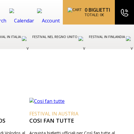
0
BIGLIETTI
TOTALE:
0
€
IVAL IN ITALIA
FESTIVAL NEL REGNO UNITO
FESTIVAL IN FINLANDIA
FESTIVAL IN AUSTRIA
OS
COSI FAN TUTTE
cadi Volodos al
Acquista biglietti ufficiali per Così fan tutte al