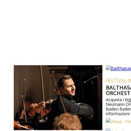
FESTIVAL 
BALTHA
ORCHEST
Acquista i bigl
Neumann Orch
Baden-Baden
informazioni v
Fe