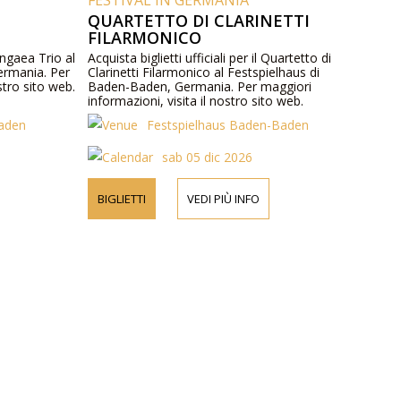
FESTIVAL IN GERMANIA
QUARTETTO DI CLARINETTI
FILARMONICO
Pangaea Trio al
Acquista biglietti ufficiali per il Quartetto di
ermania. Per
Clarinetti Filarmonico al Festspielhaus di
stro sito web.
Baden-Baden, Germania. Per maggiori
informazioni, visita il nostro sito web.
Baden
Festspielhaus Baden-Baden
sab 05 dic 2026
BIGLIETTI
VEDI PIÙ INFO