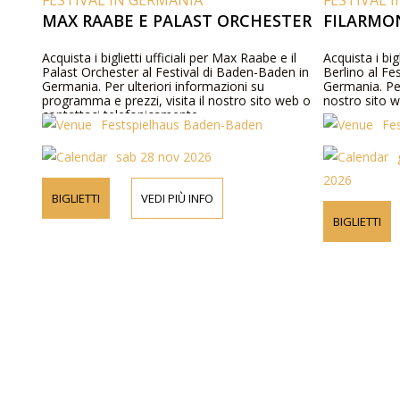
FESTIVAL IN GERMANIA
FESTIVAL 
MAX RAABE E PALAST ORCHESTER
FILARMON
Acquista i biglietti ufficiali per Max Raabe e il
Acquista i bigl
Palast Orchester al Festival di Baden-Baden in
Berlino al F
Germania. Per ulteriori informazioni su
Germania. Per
programma e prezzi, visita il nostro sito web o
nostro sito w
contattaci telefonicamente.
Festspielhaus Baden-Baden
Fe
sab 28 nov 2026
2026
BIGLIETTI
VEDI PIÙ INFO
BIGLIETTI