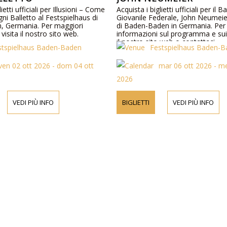
lietti ufficiali per Illusioni – Come
Acquista i biglietti ufficiali per il B
gni Balletto al Festspielhaus di
Giovanile Federale, John Neumeier
, Germania. Per maggiori
di Baden-Baden in Germania. Per
visita il nostro sito web.
informazioni sul programma e sui 
il nostro sito web o contattaci
stspielhaus Baden-Baden
Festspielhaus Baden-
telefonicamente.
ven 02 ott 2026 - dom 04 ott
mar 06 ott 2026 - me
2026
VEDI PIÙ INFO
BIGLIETTI
VEDI PIÙ INFO