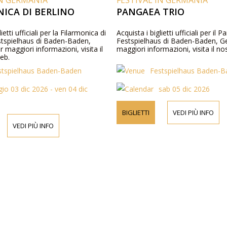
IN GERMANIA
FESTIVAL IN GERMANIA
ICA DI BERLINO
PANGAEA TRIO
ietti ufficiali per la Filarmonica di
Acquista i biglietti ufficiali per il 
estspielhaus di Baden-Baden,
Festspielhaus di Baden-Baden, G
 maggiori informazioni, visita il
maggiori informazioni, visita il no
eb.
stspielhaus Baden-Baden
Festspielhaus Baden-
gio 03 dic 2026 - ven 04 dic
sab 05 dic 2026
BIGLIETTI
VEDI PIÙ INFO
VEDI PIÙ INFO