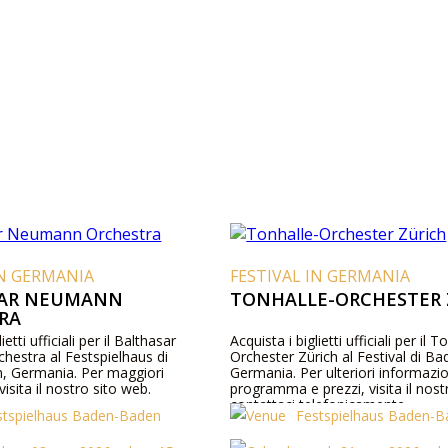
IN GERMANIA
FESTIVAL IN GERMANIA
SAR NEUMANN
TONHALLE-ORCHESTER 
RA
ietti ufficiali per il Balthasar
Acquista i biglietti ufficiali per il T
estra al Festspielhaus di
Orchester Zürich al Festival di B
, Germania. Per maggiori
Germania. Per ulteriori informazio
isita il nostro sito web.
programma e prezzi, visita il nos
contattaci telefonicamente.
stspielhaus Baden-Baden
Festspielhaus Baden-