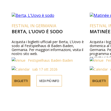
FESTIVAL IN GERMANIA
FESTIVAL 
BERTA, L’UOVO È SODO
MATINÉE
Acquista i biglietti ufficiali per Berta, L’Uovo è
Acquista i big
sodo al Festspielhaus di Baden-Baden,
domenica al 
Germania. Per maggiori informazioni, visita il
Germania. Per
nostro sito web.
programma e p
contattaci t
Festspielhaus Baden-Baden
Fe
sab 17 ott 2026
BIGLIETTI
VEDI PIÙ INFO
BIGLIETTI