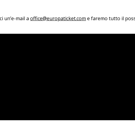
aci un’e-mail a
office@europaticket.com
e faremo tutto il poss