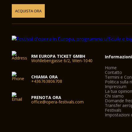
ACQUISTA ORA
RM EUROPA TICKET GMBH
Informazion
Wohllebengasse 6/2, Wien-1040
Home
Contatto
CHIAMA ORA
Termini e Con
+436763806708
Politica sulla 
Impressum
La tua opinio
Chi siamo
PRENOTA ORA
Domande freq
office@opera-festivals.com
Transfer aero
Festivals
Impostazioni 