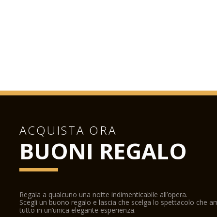
ACQUISTA ORA
BUONI REGALO
Regala a qualcuno una notte indimenticabile all’opera.
Scegli un buono regalo e lascia che scelga lo spettacolo che 
tutto in un’unica elegante esperienza.