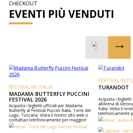
CHECKOUT
EVENTI PIÙ VENDUTI
FESTIVAL IN IT
FESTIVAL IN ITALIA
TURANDOT
MADAMA BUTTERFLY PUCCINI
FESTIVAL 2026
Acquista i biglietti
all’Arena di Veron
Acquista i biglietti ufficiali per Madama
Italia. Visita il no
Butterfly al Festival Puccini Italia, Torre del
telefonicamente p
Lago, Toscana. Visita il nostro sito web o
programma e cast
contattaci telefonicamente per maggiori
Arena d
informazioni su prezzi, programma e cast.
Torre del Lago Puccini Festival
ven 0