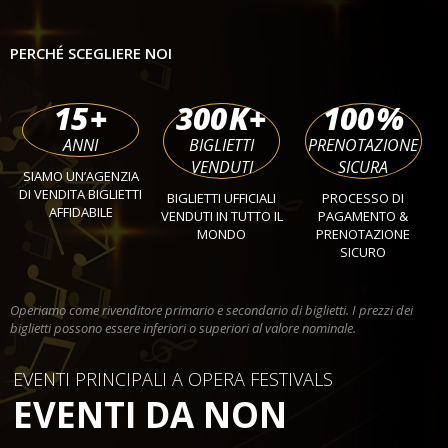
PERCHÉ SCEGLIERE NOI
15
+
300
K+
100
%
ANNI
BIGLIETTI
PRENOTAZIONE
VENDUTI
SICURA
SIAMO UN’AGENZIA
DI VENDITA BIGLIETTI
BIGLIETTI UFFICIALI
PROCESSO DI
AFFIDABILE
VENDUTI IN TUTTO IL
PAGAMENTO &
MONDO
PRENOTAZIONE
SICURO
Operiamo come rivenditore primario e secondario di biglietti. I prezzi dei
biglietti possono essere inferiori o superiori al valore nominale.
EVENTI PRINCIPALI A OPERA FESTIVALS
EVENTI DA NON