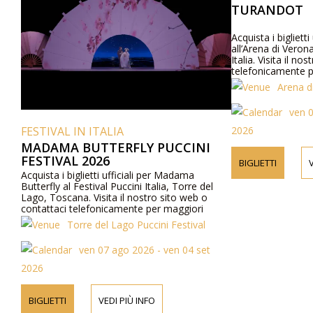
TURANDOT
Acquista i biglietti
all’Arena di Veron
Italia. Visita il no
telefonicamente p
programma e cast
Arena d
ven 0
2026
FESTIVAL IN ITALIA
MADAMA BUTTERFLY PUCCINI
FESTIVAL 2026
BIGLIETTI
V
Acquista i biglietti ufficiali per Madama
Butterfly al Festival Puccini Italia, Torre del
Lago, Toscana. Visita il nostro sito web o
contattaci telefonicamente per maggiori
informazioni su prezzi, programma e cast.
Torre del Lago Puccini Festival
ven 07 ago 2026 - ven 04 set
2026
BIGLIETTI
VEDI PIÙ INFO