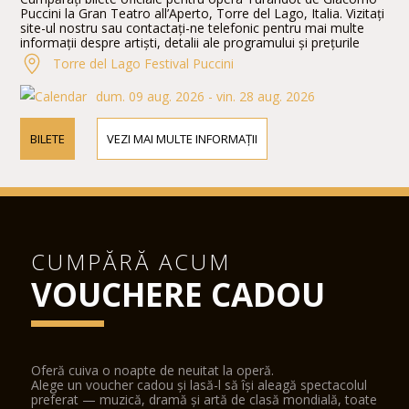
Puccini la Gran Teatro all’Aperto, Torre del Lago, Italia. Vizitați
site-ul nostru sau contactați-ne telefonic pentru mai multe
informații despre artiști, detalii ale programului și prețurile
biletelor.
Torre del Lago Festival Puccini
dum. 09 aug. 2026 - vin. 28 aug. 2026
BILETE
VEZI MAI MULTE INFORMAȚII
CUMPĂRĂ ACUM
VOUCHERE CADOU
Oferă cuiva o noapte de neuitat la operă.
Alege un voucher cadou și lasă-l să își aleagă spectacolul
preferat — muzică, dramă și artă de clasă mondială, toate