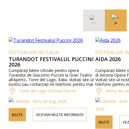
FESTIVALURI IN ITALIA
FESTIVALURI IN
TURANDOT FESTIVALUL PUCCINI
AIDA 2026
2026
Cumpărați bilete oficiale pentru opera
Cumpărați bilete o
Turandot de Giacomo Puccini la Gran Teatro
di Verona Opera Fe
all’Aperto, Torre del Lago, Italia. Vizitați site-ul
Vizitați site-ul no
nostru sau contactați-ne telefonic pentru mai
telefonic pentru i
multe informații despre artiști, detalii ale
program și distribu
Torre del Lago Festival Puccini
Arena din V
programului și prețurile biletelor.
dum. 09 aug. 2026
dum. 
2026
BILETE
VEZI MAI MULTE INFORMAȚII
BILETE
VEZ