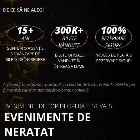
DE CE SĂ NE ALEGI
15
+
300
K+
100
%
ANI
BILETE
REZERVARE
VÂNDUTE
SIGURĂ
SUNTEM O AGENȚIE
DE VÂNZARE DE
BILETE OFICIALE
PROCES DE PLATĂ &
BILETE DE ÎNCREDERE
VÂNDUTE ÎN
REZERVARE SIGUR
ÎNTREAGA LUME
Acționăm ca revânzător principal și secundar de bilete. Prețurile biletelor pot
fi mai mici sau mai mari decât valoarea nominală.
EVENIMENTE DE TOP ÎN OPERA FESTIVALS
EVENIMENTE DE
NERATAT