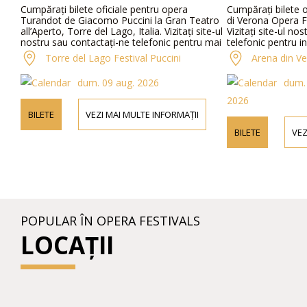
Cumpărați bilete oficiale pentru opera
Cumpărați bilete o
Turandot de Giacomo Puccini la Gran Teatro
di Verona Opera Fe
all’Aperto, Torre del Lago, Italia. Vizitați site-ul
Vizitați site-ul no
nostru sau contactați-ne telefonic pentru mai
telefonic pentru i
multe informații despre artiști, detalii ale
program și distribu
Torre del Lago Festival Puccini
Arena din V
programului și prețurile biletelor.
dum. 09 aug. 2026
dum. 
2026
BILETE
VEZI MAI MULTE INFORMAȚII
BILETE
VEZ
POPULAR ÎN OPERA FESTIVALS
LOCAȚII