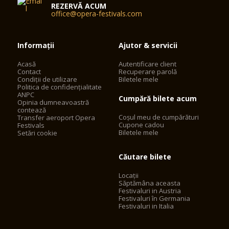
REZERVĂ ACUM
office@opera-festivals.com
Informații
Ajutor & servicii
Acasă
Autentificare client
Contact
Recuperare parolă
Condiții de utilizare
Biletele mele
Politica de confidențialitate
ANPC
Cumpără bilete acum
Opinia dumneavoastră
contează
Coșul meu de cumpărături
Transfer aeroport Opera
Cupone cadou
Festivals
Biletele mele
Setări cookie
Căutare bilete
Locații
Săptămâna aceasta
Festivaluri in Austria
Festivaluri în Germania
Festivaluri in Italia