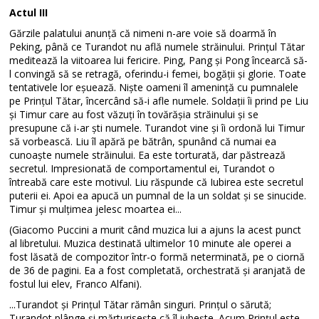
Actul III
Gărzile palatului anunță că nimeni n-are voie să doarmă în
Peking, până ce Turandot nu află numele străinului. Prințul Tătar
meditează la viitoarea lui fericire. Ping, Pang și Pong încearcă să-
l convingă să se retragă, oferindu-i femei, bogății și glorie. Toate
tentativele lor eșuează. Niște oameni îl amenință cu pumnalele
pe Prințul Tătar, încercând să-i afle numele. Soldații îi prind pe Liu
și Timur care au fost văzuți în tovărășia străinului și se
presupune că i-ar ști numele. Turandot vine și îi ordonă lui Timur
să vorbească. Liu îl apără pe bătrân, spunând că numai ea
cunoaște numele străinului. Ea este torturată, dar păstrează
secretul. Impresionată de comportamentul ei, Turandot o
întreabă care este motivul. Liu răspunde că Iubirea este secretul
puterii ei. Apoi ea apucă un pumnal de la un soldat și se sinucide.
Timur și mulțimea jelesc moartea ei...
(Giacomo Puccini a murit când muzica lui a ajuns la acest punct
al libretului. Muzica destinată ultimelor 10 minute ale operei a
fost lăsată de compozitor într-o formă neterminată, pe o ciornă
de 36 de pagini. Ea a fost completată, orchestrată și aranjată de
fostul lui elev, Franco Alfani).
...Turandot și Prințul Tătar rămân singuri. Prințul o sărută;
Turandot plânge și mărturisește că îl iubește. Acum Prințul este