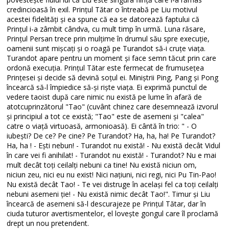
credincioasă în exil. Prințul Tătar o întreabă pe Liu motivul
acestei fidelități și ea spune că ea se datorează faptului că
Prințul i-a zâmbit cândva, cu mult timp în urmă. Luna răsare,
Prințul Persan trece prin mulțime în drumul său spre execuție,
oamenii sunt mișcați și o roagă pe Turandot să-i cruțe viața.
Turandot apare pentru un moment și face semn tăcut prin care
ordonă execuția. Prințul Tătar este fermecat de frumusețea
Prințesei și decide să devină soțul ei. Miniștrii Ping, Pang și Pong
încearcă să-l împiedice să-și riște viața. Ei exprimă punctul de
vedere taoist după care nimic nu există pe lume în afară de
atotcuprinzătorul "Tao" (cuvânt chinez care desemnează izvorul
și principiul a tot ce există; "Tao" este de asemeni și "calea"
catre o viață virtuoasă, armonioasă). Ei cântă în trio: " - O
iubești? De ce? Pe cine? Pe Turandot? Ha, ha, ha! Pe Turandot?
Ha, ha ! - Ești nebun! - Turandot nu există! - Nu există decât Vidul
în care vei fi anihilat! - Turandot nu există! - Turandot? Nu e mai
mult decât toți ceilalți nebuni ca tine! Nu există niciun om,
niciun zeu, nici eu nu exist! Nici națiuni, nici regi, nici Pu Tin-Pao!
Nu există decât Tao! - Te vei distruge în același fel ca toți ceilalți
nebuni asemeni ție! - Nu există nimic decât Tao!". Timur și Liu
încearcă de asemeni să-l descurajeze pe Prințul Tătar, dar în
ciuda tuturor avertismentelor, el lovește gongul care îl proclamă
drept un nou pretendent.