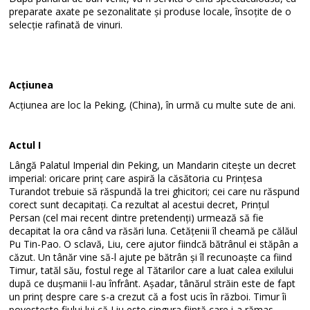
preparate axate pe sezonalitate și produse locale, însoțite de o
selecție rafinată de vinuri.
Acțiunea
Acțiunea are loc la Peking, (China), în urmă cu multe sute de ani.
Actul I
Lângă Palatul Imperial din Peking, un Mandarin citește un decret
imperial: oricare prinț care aspiră la căsătoria cu Prințesa
Turandot trebuie să răspundă la trei ghicitori; cei care nu răspund
corect sunt decapitați. Ca rezultat al acestui decret, Prințul
Persan (cel mai recent dintre pretendenți) urmează să fie
decapitat la ora când va răsări luna. Cetățenii îl cheamă pe călăul
Pu Tin-Pao. O sclavă, Liu, cere ajutor fiindcă bătrânul ei stăpân a
căzut. Un tânăr vine să-l ajute pe bătrân și îl recunoaște ca fiind
Timur, tatăl său, fostul rege al Tătarilor care a luat calea exilului
după ce dușmanii l-au înfrânt. Așadar, tânărul străin este de fapt
un prinț despre care s-a crezut că a fost ucis în război. Timur îi
povestește fiului lui că Liu este singura ființă care i-a rămas