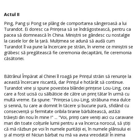
Actul II
Ping, Pang și Pong se plâng de comportarea sângeroasă a lui
Turandot. Ei doresc ca Prințesa să se îndrăgostească, pentru ca
pacea să domnească în China. Miniștrii se gândesc cu nostalgie
la casele lor de la țară. Mulțimea se adună să audă cum
Turandot îl va pune la încercare pe străin, în vreme ce miniștrii se
grăbesc să pregătească fie ceremonia decapitării, fie ceremonia
căsătoriei.
Bătrânul Împărat al Chinei îl roagă pe Prințul străin să renunțe la
această încercare riscantă, dar Prințul e hotărât să continue.
Turandot vine și spune povestea blândei prințese Lou-Ling, cea
care a fost ucisă cu sălbăticie de către un prinț tătar în urmă cu
multă vreme. Ea spune: "Prințesa Lou-Ling, străbuna mea dulce
și senină, tu care ai domnit în tăcere și bucurie pură, sfidând cu
consecvență și fermitate oribila tiranie bărbătească, astăzi
trăiești din nou în mine !" ... "Voi, prinți care veniți aici cu caravane
mari din toate colțurile lumii pentru a va încerca norocul, să știți
că mă răzbun pe voi în numele purității ei, în numele plânsului ei
și al morții ei! Niciun bărbat nu mă va avea vreodată! În inima