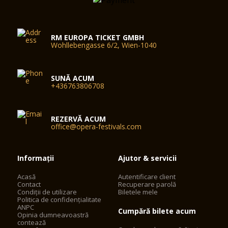
Actualizat la 11 octombrie 2023
RM EUROPA TICKET GMBH
Wohllebengasse 6/2, Wien-1040
SUNĂ ACUM
+436763806708
REZERVĂ ACUM
office@opera-festivals.com
Informații
Ajutor & servicii
Acasă
Autentificare client
Contact
Recuperare parolă
Condiții de utilizare
Biletele mele
Politica de confidențialitate
ANPC
Cumpără bilete acum
Opinia dumneavoastră
contează