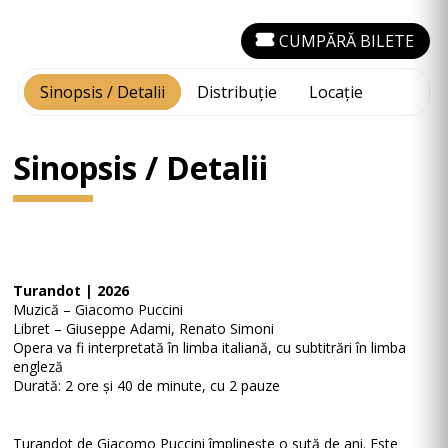
CUMPĂRĂ BILETE
Sinopsis / Detalii
Distribuție
Locație
Sinopsis / Detalii
Turandot | 2026
Muzică – Giacomo Puccini
Libret – Giuseppe Adami, Renato Simoni
Opera va fi interpretată în limba italiană, cu subtitrări în limba
engleză
Durată: 2 ore și 40 de minute, cu 2 pauze
Turandot de Giacomo Puccini împlinește o sută de ani. Este