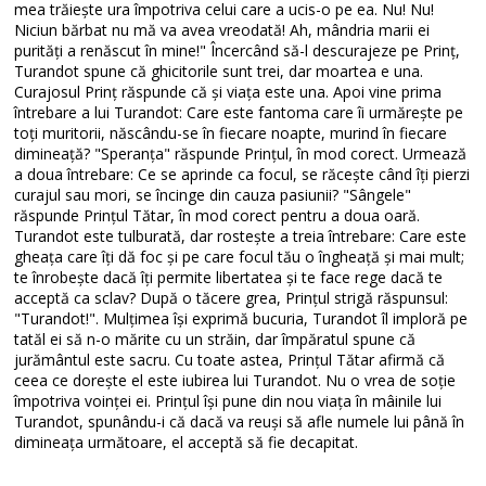
mea trăiește ura împotriva celui care a ucis-o pe ea. Nu! Nu!
Niciun bărbat nu mă va avea vreodată! Ah, mândria marii ei
purități a renăscut în mine!" Încercând să-l descurajeze pe Prinț,
Turandot spune că ghicitorile sunt trei, dar moartea e una.
Curajosul Prinț răspunde că și viața este una. Apoi vine prima
întrebare a lui Turandot: Care este fantoma care îi urmărește pe
toți muritorii, născându-se în fiecare noapte, murind în fiecare
dimineață? "Speranța" răspunde Prințul, în mod corect. Urmează
a doua întrebare: Ce se aprinde ca focul, se răcește când îți pierzi
curajul sau mori, se încinge din cauza pasiunii? "Sângele"
răspunde Prințul Tătar, în mod corect pentru a doua oară.
Turandot este tulburată, dar rostește a treia întrebare: Care este
gheața care îți dă foc și pe care focul tău o îngheață și mai mult;
te înrobește dacă îți permite libertatea și te face rege dacă te
acceptă ca sclav? După o tăcere grea, Prințul strigă răspunsul:
"Turandot!". Mulțimea își exprimă bucuria, Turandot îl imploră pe
tatăl ei să n-o mărite cu un străin, dar împăratul spune că
jurământul este sacru. Cu toate astea, Prințul Tătar afirmă că
ceea ce dorește el este iubirea lui Turandot. Nu o vrea de soție
împotriva voinței ei. Prințul își pune din nou viața în mâinile lui
Turandot, spunându-i că dacă va reuși să afle numele lui până în
dimineața următoare, el acceptă să fie decapitat.