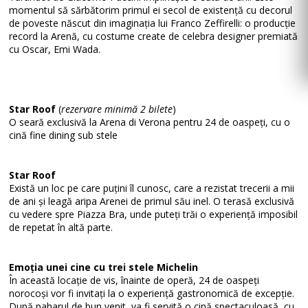
momentul să sărbătorim primul ei secol de existență cu decorul
de poveste născut din imaginația lui Franco Zeffirelli: o producție
record la Arenă, cu costume create de celebra designer premiată
cu Oscar, Emi Wada.
Star Roof
(
rezervare minimă 2 bilete
)
O seară exclusivă la Arena di Verona pentru 24 de oaspeți, cu o
cină fine dining sub stele
Star Roof
Există un loc pe care puțini îl cunosc, care a rezistat trecerii a mii
de ani și leagă aripa Arenei de primul său inel. O terasă exclusivă
cu vedere spre Piazza Bra, unde puteți trăi o experiență imposibil
de repetat în altă parte.
Emoția unei cine cu trei stele Michelin
În această locație de vis, înainte de operă, 24 de oaspeți
norocoși vor fi invitați la o experiență gastronomică de excepție.
După paharul de bun venit, va fi servită o cină spectaculoasă, cu