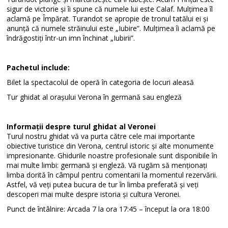
sigur de victorie și îi spune că numele lui este Calaf. Mulțimea îl
aclamă pe Împărat. Turandot se apropie de tronul tatălui ei și
anunță că numele străinului este „Iubire”. Mulțimea îi aclamă pe
îndrăgostiți într-un imn închinat „Iubirii”.
Pachetul include:
Bilet la spectacolul de operă în categoria de locuri aleasă
Tur ghidat al orașului Verona în germană sau engleză
Informații despre turul ghidat al Veronei
Turul nostru ghidat vă va purta către cele mai importante
obiective turistice din Verona, centrul istoric și alte monumente
impresionante. Ghidurile noastre profesionale sunt disponibile în
mai multe limbi: germană și engleză. Vă rugăm să menționați
limba dorită în câmpul pentru comentarii la momentul rezervării.
Astfel, vă veți putea bucura de tur în limba preferată și veți
descoperi mai multe despre istoria și cultura Veronei.
Punct de întâlnire: Arcada 7 la ora 17:45 – început la ora 18:00