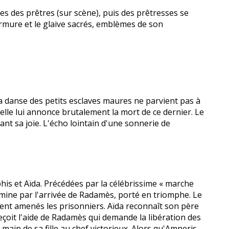
res des prêtres (sur scène), puis des prêtresses se
armure et le glaive sacrés, emblèmes de son
 danse des petits esclaves maures ne parvient pas à
, elle lui annonce brutalement la mort de ce dernier. Le
ant sa joie. L'écho lointain d'une sonnerie de
s et Aïda. Précédées par la célébrissime « marche
ermine par l'arrivée de Radamès, porté en triomphe. Le
ent amenés les prisonniers. Aïda reconnaît son père
reçoit l'aide de Radamès qui demande la libération des
main de sa fille au chef victorieux. Alors qu'Amneris