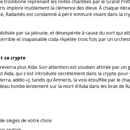
de trombone reprenant les notes chantées par le Grand Prêt
eris implore inutilement la clémence des dieux. À chaque itér
nce, Radamès est condamné à périr emmuré vivant dans la cry
lisée par sa jalousie, et désespérée à cause du sort qui att
 terrible et inapaisable coda répétée trois fois par un orches
et sa crypte
 reverra plus Aïda. Son attention est soudain attirée par 
st Aïda, qui s'est introduite secrètement dans la crypte pour
rra, addio »), tandis qu'Amneris, la voix étouffée par le ch
ideau tombe lentement sur la mort d'Aïda dans les bras de R
 de sièges de votre choix
 en anglais