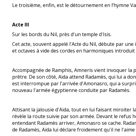
Le troisième, enfin, est le détournement en l’hymne Va
Acte III
Sur les bords du Nil, près d'un temple d'Isis.
Cet acte, souvent appelé l'Acte du Nil, débute par un
et octaves à vide des cordes en harmoniques introduit 
Accompagnée de Ramphis, Amneris vient invoquer la prot
prêtre. De son côté, Aïda attend Radamès, qui lui a don
est interrompue par l'arrivée d'Amonasro, qui a surpris 
nouveau l'armée égyptienne conduite par Radamès.
Attisant la jalousie d'Aïda, tout en lui faisant miroite
révèle la route suivie par son armée. Devant le refus hor
entendant Radamès arriver, Amonasro se cache. Radamès
de Radamès, Aïda lui déclare froidement qu'il ne l'aime 