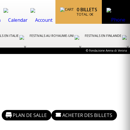
0
BILLETS
TOTAL:
0
€
LS EN ITALIE
FESTIVALS AU ROYAUME-UNI
FESTIVALS EN FINLANDE
© Fondazione Arena di Verona
PLAN DE SALLE
ACHETER DES BILLETS