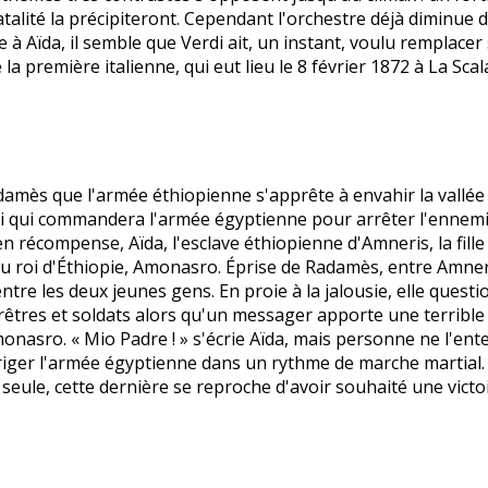
fatalité la précipiteront. Cependant l'orchestre déjà diminue d
à Aïda, il semble que Verdi ait, un instant, voulu remplacer 
la première italienne, qui eut lieu le 8 février 1872 à La Scala
amès que l'armée éthiopienne s'apprête à envahir la vallée
lui qui commandera l'armée égyptienne pour arrêter l'ennemi.
, en récompense, Aïda, l'esclave éthiopienne d'Amneris, la fil
e du roi d'Éthiopie, Amonasro. Éprise de Radamès, entre Amneri
ntre les deux jeunes gens. En proie à la jalousie, elle questi
rêtres et soldats alors qu'un messager apporte une terrible n
nasro. « Mio Padre ! » s'écrie Aïda, mais personne ne l'en
riger l'armée égyptienne dans un rythme de marche martial.
ée seule, cette dernière se reproche d'avoir souhaité une vic