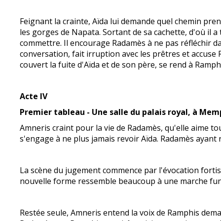
Feignant la crainte, Aïda lui demande quel chemin pr
les gorges de Napata. Sortant de sa cachette, d'où il a
commettre. Il encourage Radamès à ne pas réfléchir davan
conversation, fait irruption avec les prêtres et accu
couvert la fuite d'Aïda et de son père, se rend à Ramp
Acte IV
Premier tableau - Une salle du palais royal, à Mem
Amneris craint pour la vie de Radamès, qu'elle aime touj
s'engage à ne plus jamais revoir Aïda. Radamès ayant re
La scène du jugement commence par l'évocation fortiss
nouvelle forme ressemble beaucoup à une marche funè
Restée seule, Amneris entend la voix de Ramphis demand