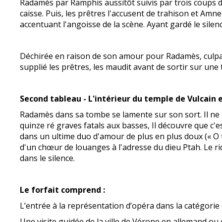
Radamès par Ramphis aussitôt suivis par trois coups 
caisse. Puis, les prêtres l'accusent de trahison et Amn
accentuant l'angoisse de la scène. Ayant gardé le sile
Déchirée en raison de son amour pour Radamès, culpabi
supplié les prêtres, les maudit avant de sortir sur une
Second tableau - L'intérieur du temple de Vulcain 
Radamès dans sa tombe se lamente sur son sort. Il ne
quinze ré graves fatals aux basses, Il découvre que c'e
dans un ultime duo d'amour de plus en plus doux (« O te
d'un chœur de louanges à l'adresse du dieu Ptah. Le r
dans le silence.
Le forfait comprend :
L’entrée à la représentation d’opéra dans la catégorie
Une visite guidée de la ville de Vérone en allemand ou