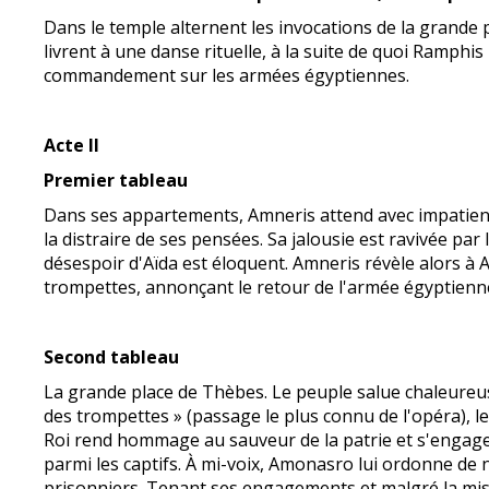
Dans le temple alternent les invocations de la grande p
livrent à une danse rituelle, à la suite de quoi Ramph
commandement sur les armées égyptiennes.
Acte II
Premier tableau
Dans ses appartements, Amneris attend avec impatienc
la distraire de ses pensées. Sa jalousie est ravivée par
désespoir d'Aïda est éloquent. Amneris révèle alors à A
trompettes, annonçant le retour de l'armée égyptienne
Second tableau
La grande place de Thèbes. Le peuple salue chaleureu
des trompettes » (passage le plus connu de l'opéra), le
Roi rend hommage au sauveur de la patrie et s'engage 
parmi les captifs. À mi-voix, Amonasro lui ordonne de n
prisonniers. Tenant ses engagements et malgré la mise e