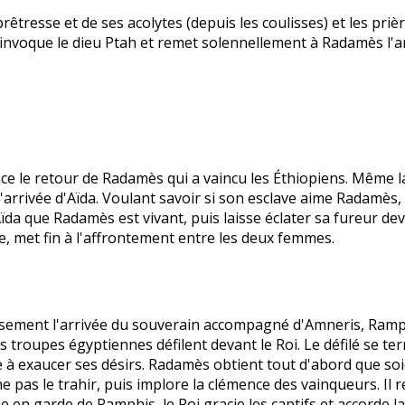
rêtresse et de ses acolytes (depuis les coulisses) et les priè
is invoque le dieu Ptah et remet solennellement à Radamès l'
e le retour de Radamès qui a vaincu les Éthiopiens. Même la
 l'arrivée d'Aïda. Voulant savoir si son esclave aime Radamès
ïda que Radamès est vivant, puis laisse éclater sa fureur dev
, met fin à l'affrontement entre les deux femmes.
sement l'arrivée du souverain accompagné d'Amneris, Ramphi
s troupes égyptiennes défilent devant le Roi. Le défilé se t
à exaucer ses désirs. Radamès obtient tout d'abord que soi
e pas le trahir, puis implore la clémence des vainqueurs. Il 
n garde de Ramphis, le Roi gracie les captifs et accorde la 