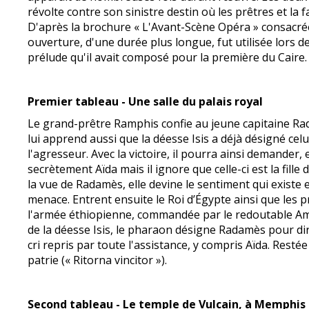
révolte contre son sinistre destin où les prêtres et la 
D'après la brochure « L'Avant-Scène Opéra » consacrée 
ouverture, d'une durée plus longue, fut utilisée lors de 
prélude qu'il avait composé pour la première du Caire.
Premier tableau - Une salle du palais royal
Le grand-prêtre Ramphis confie au jeune capitaine Rad
lui apprend aussi que la déesse Isis a déjà désigné ce
l'agresseur. Avec la victoire, il pourra ainsi demander
secrètement Aïda mais il ignore que celle-ci est la fill
la vue de Radamès, elle devine le sentiment qui existe e
menace. Entrent ensuite le Roi d’Égypte ainsi que les p
l'armée éthiopienne, commandée par le redoutable Amo
de la déesse Isis, le pharaon désigne Radamès pour di
cri repris par toute l'assistance, y compris Aïda. Rest
patrie (« Ritorna vincitor »).
Second tableau - Le temple de Vulcain, à Memphis