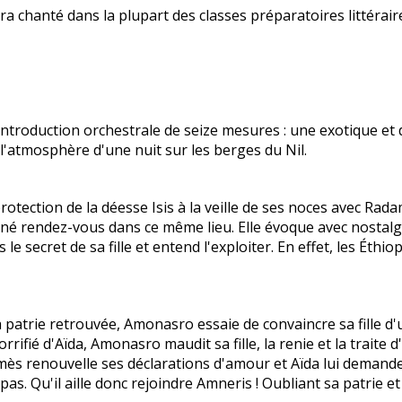
ra chanté dans la plupart des classes préparatoires littérai
e introduction orchestrale de seize mesures : une exotique e
l'atmosphère d'une nuit sur les berges du Nil.
ection de la déesse Isis à la veille de ses noces avec Radam
né rendez-vous dans ce même lieu. Elle évoque avec nostalgie 
le secret de sa fille et entend l'exploiter. En effet, les Éthi
r la patrie retrouvée, Amonasro essaie de convaincre sa fille d
rifié d'Aïda, Amonasro maudit sa fille, la renie et la traite d
 renouvelle ses déclarations d'amour et Aïda lui demande de
pas. Qu'il aille donc rejoindre Amneris ! Oubliant sa patrie e