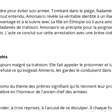
endre pour éviter son armée. Tombant dans le piège, Radamè
 tout entendu, Amonasro révèle sa véritable identité à un Ra
tage et à le suivre avec sa fille en Éthiopie où il aura amou
se Radamès de trahison. Amonasro se précipite pour la poign
his. L'acte se conclut sur cette arrestation avec une brève 
phis
ours malgré sa trahison. Elle fait appeler le prisonnier et lui
fusé ce qu'exigeait Amneris, les gardes le conduisent dans l
imo du thème des prêtres signifiant qu'ils tiennent leur pr
bre en l'honneur de l'ancien chef des armées.
er, à trois reprises, à l'accusé de se disculper. À chaque fo