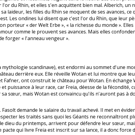
er l'or du Rhin, et elles s'en acquittent bien mal. Alberich, 
r sa laideur, les filles du Rhin se moquent de ses avances, ce
t. Les ondines lui disent que c'est l'or du Rhin, que leur pèr
 porteur « der Welt Erbe », « la richesse du monde ». Elles 
amour comme le prouvent ses avances. Mais elles confondent 
de forger « l'anneau vengeur ».
a mythologie scandinave), est endormi au sommet d'une mon
 château derrière eux. Elle réveille Wotan et lui montre que 
 et Fafner, ont construit le château pour Wotan. En échange 
 et puissance à leur race, car Freia, déesse de la fécondité,
r sa sœur, mais Wotan est convaincu qu'ils n'auront pas à d
er. Fasolt demande le salaire du travail achevé. Il met en évid
respecter les traités sans quoi les Géants ne reconnaîtront 
 le dieu du printemps, arrivent pour défendre leur sœur, mais
pacte qui livre Freia est inscrit sur sa lance, il a donc forc