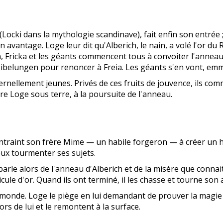
ocki dans la mythologie scandinave), fait enfin son entrée 
 avantage. Loge leur dit qu'Alberich, le nain, a volé l'or du
ricka et les géants commencent tous à convoiter l'anneau, m
s Nibelungen pour renoncer à Freia. Les géants s'en vont, em
nellement jeunes. Privés de ces fruits de jouvence, ils commen
re Loge sous terre, à la poursuite de l'anneau.
 contraint son frère Mime — un habile forgeron — à créer un
eux tourmenter ses sujets.
arle alors de l'anneau d'Alberich et de la misère que connai
e d'or. Quand ils ont terminé, il les chasse et tourne son a
e monde. Loge le piège en lui demandant de prouver la magie 
rs de lui et le remontent à la surface.