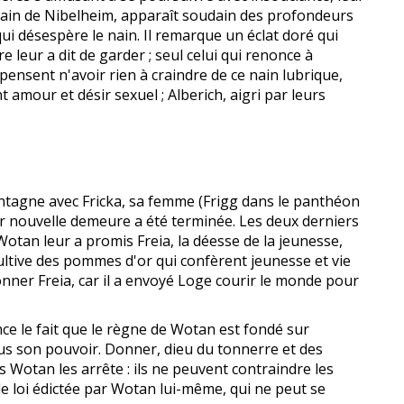
un nain de Nibelheim, apparaît soudain des profondeurs
 qui désespère le nain. Il remarque un éclat doré qui
e leur a dit de garder ; seul celui qui renonce à
pensent n'avoir rien à craindre de ce nain lubrique,
amour et désir sexuel ; Alberich, aigri par leurs
tagne avec Fricka, sa femme (Frigg dans le panthéon
leur nouvelle demeure a été terminée. Les deux derniers
Wotan leur a promis Freia, la déesse de la jeunesse,
 cultive des pommes d'or qui confèrent jeunesse et vie
onner Freia, car il a envoyé Loge courir le monde pour
ence le fait que le règne de Wotan est fondé sur
plus son pouvoir. Donner, dieu du tonnerre et des
 Wotan les arrête : ils ne peuvent contraindre les
e de loi édictée par Wotan lui-même, qui ne peut se