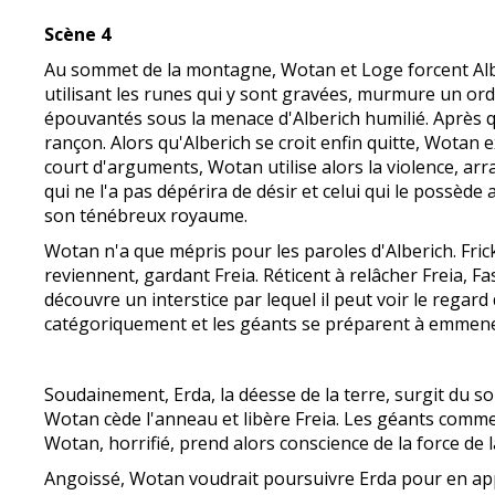
Scène 4
Au sommet de la montagne, Wotan et Loge forcent Alber
utilisant les runes qui y sont gravées, murmure un ordr
épouvantés sous la menace d'Alberich humilié. Après qu
rançon. Alors qu'Alberich se croit enfin quitte, Wota
court d'arguments, Wotan utilise alors la violence, arra
qui ne l'a pas dépérira de désir et celui qui le possède 
son ténébreux royaume.
Wotan n'a que mépris pour les paroles d'Alberich. Frick
reviennent, gardant Freia. Réticent à relâcher Freia, Fas
découvre un interstice par lequel il peut voir le regard 
catégoriquement et les géants se préparent à emmene
Soudainement, Erda, la déesse de la terre, surgit du sol
Wotan cède l'anneau et libère Freia. Les géants commenc
Wotan, horrifié, prend alors conscience de la force de l
Angoissé, Wotan voudrait poursuivre Erda pour en app