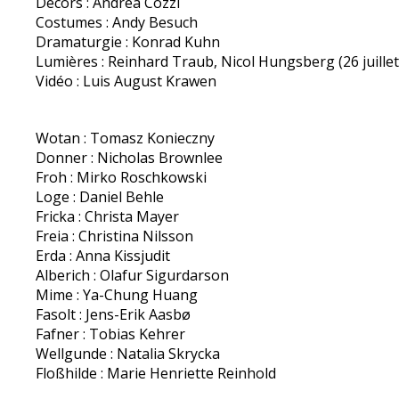
Décors : Andrea Cozzi
Costumes : Andy Besuch
Dramaturgie : Konrad Kuhn
Lumières : Reinhard Traub, Nicol Hungsberg (26 juille
Vidéo : Luis August Krawen
Wotan : Tomasz Konieczny
Donner : Nicholas Brownlee
Froh : Mirko Roschkowski
Loge : Daniel Behle
Fricka : Christa Mayer
Freia : Christina Nilsson
Erda : Anna Kissjudit
Alberich : Olafur Sigurdarson
Mime : Ya-Chung Huang
Fasolt : Jens-Erik Aasbø
Fafner : Tobias Kehrer
Wellgunde : Natalia Skrycka
Floßhilde : Marie Henriette Reinhold