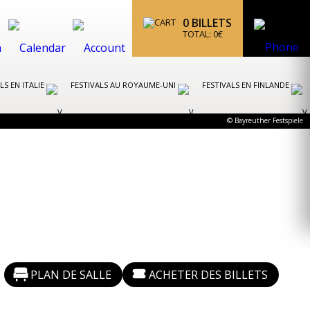
0
BILLETS
TOTAL:
0
€
LS EN ITALIE
FESTIVALS AU ROYAUME-UNI
FESTIVALS EN FINLANDE
© Bayreuther Festspiele
PLAN DE SALLE
ACHETER DES BILLETS