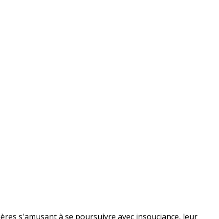
mières s'amusant à se poursuivre avec insouciance, leur