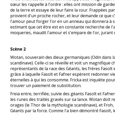
sœur les rappelle à l'ordre : elles ont mission de gard
de la terre et essaye de leur faire la cour. Frappées pa
provient d'un proche rocher, et leur demande ce que c'es
l'amour peut forger l'or en un anneau qui donnera à son
estimant que cet être est en constante recherche de l'
moqueries, maudit l'amour et s'empare de l'or, jurant 
Scène 2
Wotan, souverain des dieux germaniques (Odin dans l
scandinave). Celle-ci se réveille et voit un magnifique
représentants de la race des Géants, les frères Fasolt
grâce à laquelle Fasolt et Fafner espèrent redonner vie
éternelles à qui les consomme. Fricka est inquiète pou
trouver un paiement de substitution.
Freia entre, terrifiée, suivie des géants Fasolt et Fafn
les runes des traités gravés sur sa lance. Wotan doit 
orages (le Thor de la mythologie scandinave), et Froh,
Géants par la force. Comme l'a bien démontré Fasolt, le 