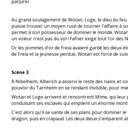
parjurer.
Au grand soulagement de Wotan, Loge, le dieu du feu (L
puisse trouver un moyen rusé de tourner l'affaire à son
permet à son possesseur de dominer le monde. Wotan, F
un voleur n'est pas du vol ! Fafner exige tout l'or de
Or les pommes d'or de Freia avaient gardé les dieux éter
de Freia et la jeunesse perdue, Wotan est forcé de suiv
Scène 3
À Nibelheim, Alberich a asservi le reste des nains et
pouvoir du Tarnhelm en se rendant invisible, pour mi
Wotan et Loge arrivent et rencontrent Mime, qui leur p
conduisant ses esclaves qui empilent un énorme monticul
C'est alors qu'il se vante de ses plans pour dominer l
dragon, puis en crapaud. Les deux dieux s'emparent alo