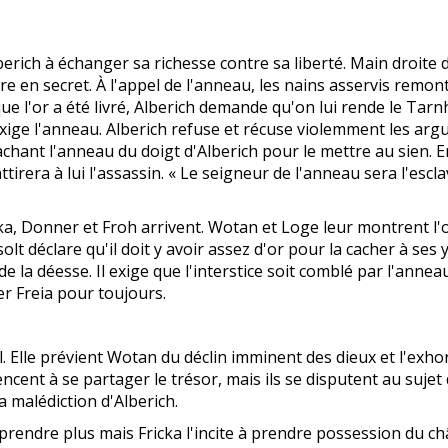
ich à échanger sa richesse contre sa liberté. Main droite d
e en secret. À l'appel de l'anneau, les nains asservis remont
e l'or a été livré, Alberich demande qu'on lui rende le Tarn
n exige l'anneau. Alberich refuse et récuse violemment les a
chant l'anneau du doigt d'Alberich pour le mettre au sien. En
attirera à lui l'assassin. « Le seigneur de l'anneau sera l'esc
a, Donner et Froh arrivent. Wotan et Loge leur montrent l'or 
olt déclare qu'il doit y avoir assez d'or pour la cacher à ses
de la déesse. Il exige que l'interstice soit comblé par l'anne
r Freia pour toujours.
. Elle prévient Wotan du déclin imminent des dieux et l'exhor
ent à se partager le trésor, mais ils se disputent au sujet de
a malédiction d'Alberich.
rendre plus mais Fricka l'incite à prendre possession du c