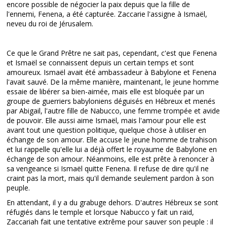
encore possible de négocier la paix depuis que la fille de
l'ennemi, Fenena, a été capturée. Zaccarie l'assigne à Ismaël,
neveu du roi de Jérusalem.
Ce que le Grand Prêtre ne sait pas, cependant, c'est que Fenena
et Ismaël se connaissent depuis un certain temps et sont
amoureux. Ismaël avait été ambassadeur à Babylone et Fenena
l'avait sauvé. De la même manière, maintenant, le jeune homme
essaie de libérer sa bien-aimée, mais elle est bloquée par un
groupe de guerriers babyloniens déguisés en Hébreux et menés
par Abigail, l'autre fille de Nabucco, une femme trompée et avide
de pouvoir. Elle aussi aime Ismaël, mais l'amour pour elle est
avant tout une question politique, quelque chose à utiliser en
échange de son amour. Elle accuse le jeune homme de trahison
et lui rappelle qu'elle lui a déjà offert le royaume de Babylone en
échange de son amour. Néanmoins, elle est prête à renoncer à
sa vengeance si Ismaël quitte Fenena. Il refuse de dire qu'il ne
craint pas la mort, mais qu'il demande seulement pardon à son
peuple.
En attendant, il y a du grabuge dehors. D'autres Hébreux se sont
réfugiés dans le temple et lorsque Nabucco y fait un raid,
Zaccariah fait une tentative extrême pour sauver son peuple : il