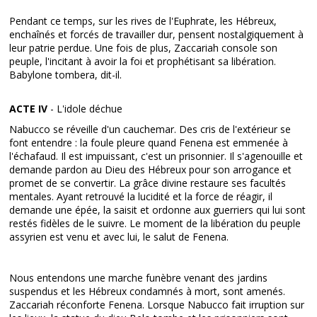
Pendant ce temps, sur les rives de l'Euphrate, les Hébreux,
enchaînés et forcés de travailler dur, pensent nostalgiquement à
leur patrie perdue. Une fois de plus, Zaccariah console son
peuple, l'incitant à avoir la foi et prophétisant sa libération.
Babylone tombera, dit-il.
ACTE IV
- L'idole déchue
Nabucco se réveille d'un cauchemar. Des cris de l'extérieur se
font entendre : la foule pleure quand Fenena est emmenée à
l'échafaud. Il est impuissant, c'est un prisonnier. Il s'agenouille et
demande pardon au Dieu des Hébreux pour son arrogance et
promet de se convertir. La grâce divine restaure ses facultés
mentales. Ayant retrouvé la lucidité et la force de réagir, il
demande une épée, la saisit et ordonne aux guerriers qui lui sont
restés fidèles de le suivre. Le moment de la libération du peuple
assyrien est venu et avec lui, le salut de Fenena.
Nous entendons une marche funèbre venant des jardins
suspendus et les Hébreux condamnés à mort, sont amenés.
Zaccariah réconforte Fenena. Lorsque Nabucco fait irruption sur