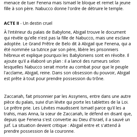
menace de tuer Fenena mais Ismaël le bloque et remet la jeune
fille à son père. Nabucco donne l'ordre de détruire le temple.
ACTE II
- Un destin cruel
À l'intérieur du palais de Babylone, Abigail trouve le document
qui révèle qu'elle n'est pas la fille de Nabucco, mais une esclave
adoptée. Le Grand Prêtre de Belo dit à Abigail que Fenena, qui a
été nommée sa tutrice par son père, libère les prisonniers
hébreux et explique pourquoi les Babyloniens sont en révolte. Il
ajoute qu'il a élaboré un plan : il a lancé des rumeurs selon
lesquelles Nabucco serait morte au combat pour que le peuple
l'acclame, Abigail, reine. Dans son obsession du pouvoir, Abigail
est prête à tout pour prendre possession du trône.
Zaccariah, fait prisonnier par les Assyriens, entre dans une autre
pièce du palais, suivi d'un lévite qui porte les tablettes de la Loi.
Le prêtre prie. Les Lévites maudissent Ismaël parce qu'il les a
trahis, mais Anna, la sœur de Zaccariah, le défend en disant que,
depuis que Fenena s'est convertie au Dieu d'Israël, il a sauvé un
juif. La situation devient critique : Abigail entre et s'attend à
prendre possession de la couronne.