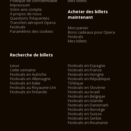
Politique de confidentialite
Mes billets
Impressum
Votre avis compte
Acheter des billets
À propos de nous
Parking - Accès en voiture et parking à côté de l'Arena
maintenant
Questions fréquentes
Transfert aéroport Opera
Festivals
Mon panier
De l'autoroute A4 ou A22 obtenir la sortie Verona Sud.
Paramètres des cookies
Bons cadeaux pour Opera
Suivez le signal "Tutte le direzioni" (toutes les directions), puis
Festivals
centre-ville de Vérone.
Mes billets
Parking Arena
Via M.Bentegodi, 8 - Vérone - 37122
Recherche de billets
Parking Arsenale
Lieux
Festivals en Espagne
Piazza Arsenale, 8 - Vérone - 37126
Cette semaine
Festivals en France
Festivals en Autriche
Festivals en Hongrie
Parking Isolo
Festivals en Allemagne
Festivals en République
Via Ponte Pignolo, 6 / c - Vérone - 37129
Festivals en Italie
Tchèque
Festivals au Royaume-Uni
Festivals en Slovénie
Parking Polo Zanotto
Festivals en Finlande
Festivals au Israël
Festivals en Belgique
Viale Università, 4 - Vérone - 37129
Festivals en Islande
Festivals en Danemark
Questions fréquemment posées
Festivals en Norvège
Toutes les réponses aux questions les plus fréquentes de
Festivals en Suisse
Festivals en Serbie
ceux qui planifient une visite au Festival d'Opéra des Arènes
Festivals en Roumanie
de Vérone