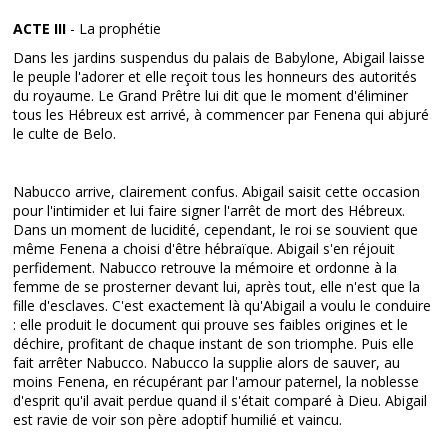
ACTE III
- La prophétie
Dans les jardins suspendus du palais de Babylone, Abigail laisse
le peuple l'adorer et elle reçoit tous les honneurs des autorités
du royaume. Le Grand Prêtre lui dit que le moment d'éliminer
tous les Hébreux est arrivé, à commencer par Fenena qui abjuré
le culte de Belo.
Nabucco arrive, clairement confus. Abigail saisit cette occasion
pour l'intimider et lui faire signer l'arrêt de mort des Hébreux.
Dans un moment de lucidité, cependant, le roi se souvient que
même Fenena a choisi d'être hébraïque. Abigail s'en réjouit
perfidement. Nabucco retrouve la mémoire et ordonne à la
femme de se prosterner devant lui, après tout, elle n'est que la
fille d'esclaves. C'est exactement là qu'Abigail a voulu le conduire
: elle produit le document qui prouve ses faibles origines et le
déchire, profitant de chaque instant de son triomphe. Puis elle
fait arrêter Nabucco. Nabucco la supplie alors de sauver, au
moins Fenena, en récupérant par l'amour paternel, la noblesse
d'esprit qu'il avait perdue quand il s'était comparé à Dieu. Abigail
est ravie de voir son père adoptif humilié et vaincu.