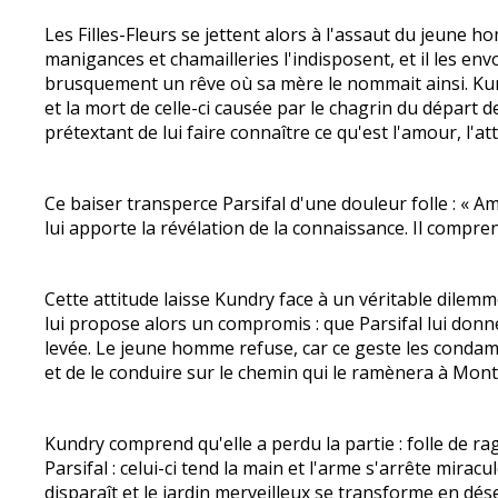
Les Filles-Fleurs se jettent alors à l'assaut du jeune 
manigances et chamailleries l'indisposent, et il les env
brusquement un rêve où sa mère le nommait ainsi. Kundr
et la mort de celle-ci causée par le chagrin du départ 
prétextant de lui faire connaître ce qu'est l'amour, l'att
Ce baiser transperce Parsifal d'une douleur folle : « A
lui apporte la révélation de la connaissance. Il compre
Cette attitude laisse Kundry face à un véritable dilemme
lui propose alors un compromis : que Parsifal lui donne
levée. Le jeune homme refuse, car ce geste les condam
et de le conduire sur le chemin qui le ramènera à Mont
Kundry comprend qu'elle a perdu la partie : folle de rag
Parsifal : celui-ci tend la main et l'arme s'arrête mirac
disparaît et le jardin merveilleux se transforme en dése