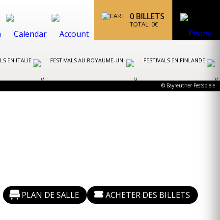
0
BILLETS
TOTAL:
0
€
LS EN ITALIE
FESTIVALS AU ROYAUME-UNI
FESTIVALS EN FINLANDE
© Bayreuther Festspiele
PLAN DE SALLE
ACHETER DES BILLETS