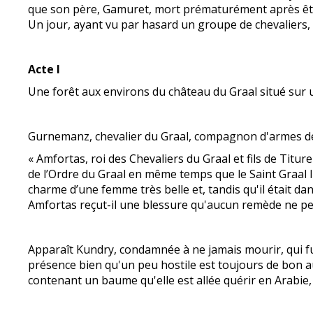
que son père, Gamuret, mort prématurément après être
Un jour, ayant vu par hasard un groupe de chevaliers, s
Acte I
Une forêt aux environs du château du Graal situé sur 
Gurnemanz, chevalier du Graal, compagnon d'armes de T
« Amfortas, roi des Chevaliers du Graal et fils de Titur
de l’Ordre du Graal en même temps que le Saint Graal lu
charme d’une femme très belle et, tandis qu'il était dan
Amfortas reçut-il une blessure qu'aucun remède ne peu
Apparaît Kundry, condamnée à ne jamais mourir, qui fut 
présence bien qu'un peu hostile est toujours de bon au
contenant un baume qu'elle est allée quérir en Arabie, 