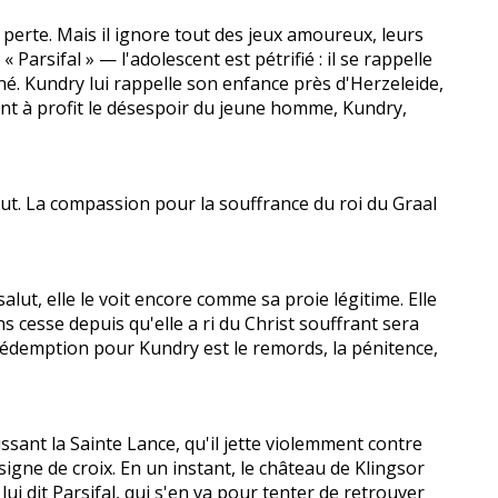
a perte. Mais il ignore tout des jeux amoureux, leurs
Parsifal » — l'adolescent est pétrifié : il se rappelle
né. Kundry lui rappelle son enfance près d'Herzeleide,
ttant à profit le désespoir du jeune homme, Kundry,
tout. La compassion pour la souffrance du roi du Graal
alut, elle le voit encore comme sa proie légitime. Elle
s cesse depuis qu'elle a ri du Christ souffrant sera
 rédemption pour Kundry est le remords, la pénitence,
issant la Sainte Lance, qu'il jette violemment contre
e signe de croix. En un instant, le château de Klingsor
lui dit Parsifal, qui s'en va pour tenter de retrouver