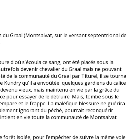
 du Graal (Montsalvat, sur le versant septentrional de
.
ssure d'où s'écoula ce sang, ont été placés sous la
t autrefois devenir chevalier du Graal mais ne pouvant
eté de la communauté du Graal par Titurel, il se tourna
nte Kundry qu'il a envoûtée, quelques gardiens du calice
l devenu vieux, mais maintenu en vie par la grâce du
nce pour essayer de le détruire. Mais, tombé sous le
en empare et le frappe. La maléfique blessure ne guérira
otalement ignorant du péché, pourrait reconquérir
maintient en vie toute la communauté de Montsalvat.
ne forêt isolée, pour l’empêcher de suivre la même voie