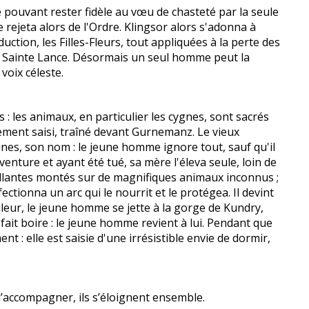
 pouvant rester fidèle au vœu de chasteté par la seule
 rejeta alors de l'Ordre. Klingsor alors s'adonna à
uction, les Filles-Fleurs, tout appliquées à la perte des
la Sainte Lance. Désormais un seul homme peut la
voix céleste.
: les animaux, en particulier les cygnes, sont sacrés
idement saisi, traîné devant Gurnemanz. Le vieux
igines, son nom : le jeune homme ignore tout, sauf qu'il
nture et ayant été tué, sa mère l'éleva seule, loin de
tillantes montés sur de magnifiques animaux inconnus ;
fectionna un arc qui le nourrit et le protégea. Il devint
leur, le jeune homme se jette à la gorge de Kundry,
 fait boire : le jeune homme revient à lui. Pendant que
 : elle est saisie d'une irrésistible envie de dormir,
’accompagner, ils s’éloignent ensemble.