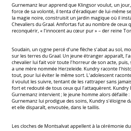
Gurnemanz leur apprend que Klingsor voulut, un jour, 
force de sa volonté, il tenta d'éradiquer de lui-même s
la magie noire, construisit un jardin magique où il inst
Chevaliers du Graal. Amfortas fut au nombre de ceux q
reconquérir, « l'innocent au cœur pur » – der reine To
Soudain, un cygne percé d'une flèche s'abat au sol, mo
sur les terres du Graal. Un jeune étranger apparaît, l'
chevalier lui fait voir toute l'horreur de son acte, pui
a une mère nommée Herzeleide. Kundry raconte l'histoir
tout, pour lui éviter le même sort. L'adolescent raco
il voulut les suivre, tentant de les rattraper sans jamai
fort et redouté de tous ceux qui l'attaquèrent. Kundr
Gurnemanz intervient ; le jeune homme alors défaille : K
Gurnemanz lui prodigue des soins, Kundry s'éloigne dans
et elle disparaît, envoutée, dans le taillis.
Les cloches de Montsalvat appellent à la cérémonie d