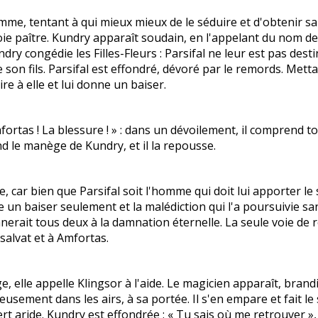
homme, tentant à qui mieux mieux de le séduire et d'obtenir s
oie paître. Kundry apparaît soudain, en l'appelant du nom de « 
y congédie les Filles-Fleurs : Parsifal ne leur est pas desti
de son fils. Parsifal est effondré, dévoré par le remords. Me
ire à elle et lui donne un baiser.
mfortas ! La blessure ! » : dans un dévoilement, il comprend 
nd le manège de Kundry, et il la repousse.
, car bien que Parsifal soit l'homme qui doit lui apporter le s
 un baiser seulement et la malédiction qui l'a poursuivie san
nerait tous deux à la damnation éternelle. La seule voie de
salvat et à Amfortas.
e, elle appelle Klingsor à l'aide. Le magicien apparaît, brand
uleusement dans les airs, à sa portée. Il s'en empare et fait l
rt aride. Kundry est effondrée : « Tu sais où me retrouver », 