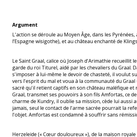
Argument
L'action se déroule au Moyen Âge, dans les Pyrénées, 
l’Espagne wisigothe), et au château enchanté de Klings
Le Saint Graal, calice où Joseph d'Arimathie recueillit l
garde du roi Titurel, aidé par les chevaliers du Graal.
s'imposer à lui-même le devoir de chasteté, il voulut s
vers l'esprit du mal et voua à la communauté du Graal u
sacré qu'il retient captifs en son château maléfique e
Graal, transmet ses pouvoirs à son fils Amfortas, ce d
charme de Kundry, il oublie sa mission, cède lui aussi a
jamais, seul le contact de l'arme sacrée pourrait la r
l'objet. Amfortas est condamné à souffrir sans rémissi
Herzeleide (« Cœur douloureux »), de la maison royale d