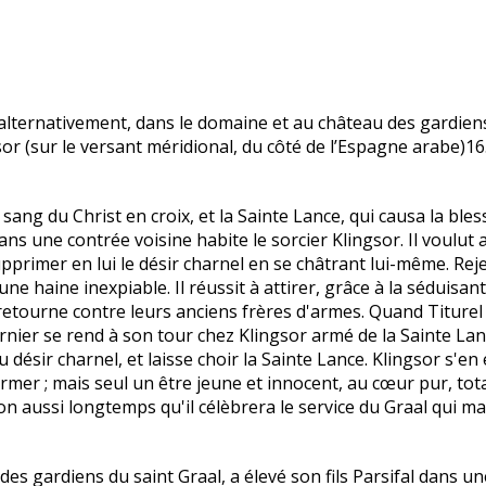
alternativement, dans le domaine et au château des gardiens
or (sur le versant méridional, du côté de l’Espagne arabe)16
e sang du Christ en croix, et la Sainte Lance, qui causa la ble
 Dans une contrée voisine habite le sorcier Klingsor. Il voulu
upprimer en lui le désir charnel en se châtrant lui-même. Rej
ne haine inexpiable. Il réussit à attirer, grâce à la séduisa
t retourne contre leurs anciens frères d'armes. Quand Titure
ernier se rend à son tour chez Klingsor armé de la Sainte La
u désir charnel, et laisse choir la Sainte Lance. Klingsor s'
efermer ; mais seul un être jeune et innocent, au cœur pur, t
on aussi longtemps qu'il célèbrera le service du Graal qui 
es gardiens du saint Graal, a élevé son fils Parsifal dans u