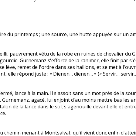
gloire du printemps ; une source, une hutte appuyée sur un am
ieilli, pauvrement vêtu de la robe en ruines de chevalier du 
gourdie. Gurnemanz s'efforce de la ranimer, elle finit par s'é
se lève, remet de l'ordre dans ses haillons, et se met à l'o
elle répond juste : « Dienen… dienen… » (« Servir… servir… »
é, lance à la main. Il s'assoit sans un mot près de la sourc
uet. Gurnemanz, agacé, lui enjoint d'au moins mettre bas les a
lon de la lance dans le sol, s'agenouille devant elle et entre
ce.
 du chemin menant à Montsalvat, qu'il vient donc enfin d'att