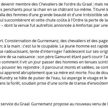
devenir membre des Chevaliers de l’ordre du Graal ; mais ne
es penchants pour la chair en se châtrant lui-même. Titurel le
alla des femmes d’une grande beauté et d'une irrésistible séd
ui succombèrent et cette chute coûta à l'Ordre la perte de 
r – dont la venue fut autrefois annoncée à Amfortas par une 
rt. Consternation de Gurnemanz, des chevaliers et des pages 
arc à la main : c'est lui le coupable. Le jeune homme est rap
s, se radoucissant, tente d'interroger l'adolescent sur ses or
e de sa naissance : son père Gamuret étant parti courir l'ave
nte comment il vit un jour passer des hommes en tenues scin
s pouvoir les rejoindre ; il parcourut monts et vallées, se con
y lui apprend abruptement que sa mère est morte. Fou de dou
undry se hâte de puiser de l'eau, lui asperge le visage et le
 la forêt, soudain prise d'une sorte de transe d'envoûtement
u service du Graal. Gurnemanz propose au nouveau venu de l