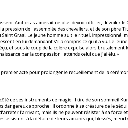
ssent. Amfortas aimerait ne plus devoir officier, dévoiler le G
pression de l'assemblée des chevaliers, et de son père Titure
du Saint Graal. Le jeune homme suit le rituel, impressionné, m
escent en lui demandant s'il a compris ce qu'il a vu. Le jeu
déçu, et sous le coup de la colère expulse alors brutalement 
aissance par la compassion : attends celui que j'ai élu. »
du premier acte pour prolonger le recueillement de la cérémon
ôté de ses instruments de magie. Il tire de son sommeil Kundr
s dangereux approche : il ordonne à sa créature de le sédui
arrêter l'arrivant, mais ils ne peuvent résister à sa force et
les assistent à la défaite de leurs amants qui, blessés, meurtr