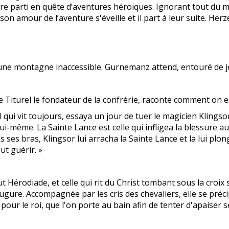
 parti en quête d’aventures héroïques. Ignorant tout du m
on amour de l’aventure s'éveille et il part à leur suite. Her
une montagne inaccessible. Gurnemanz attend, entouré de jeu
iturel le fondateur de la confrérie, raconte comment on en e
el qui vit toujours, essaya un jour de tuer le magicien Klingso
i-même. La Sainte Lance est celle qui infligea la blessure a
s ses bras, Klingsor lui arracha la Sainte Lance et la lui plon
t guérir. »
Hérodiade, et celle qui rit du Christ tombant sous la croix s
gure. Accompagnée par les cris des chevaliers, elle se précip
pour le roi, que l'on porte au bain afin de tenter d'apaiser 