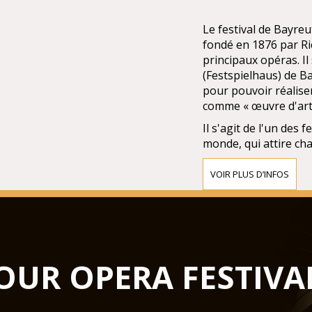
Le festival de Bayreu
fondé en 1876 par Ri
principaux opéras. Il
(Festspielhaus) de B
pour pouvoir réaliser
comme « œuvre d'art 
Il s'agit de l'un des 
monde, qui attire cha
« Colline sacrée » p
beaucoup ont dû par
VOIR PLUS D’INFOS
places, la demande ét
pourrait paraître su
dix opéras inlassable
niveau des partition
instrumentistes), un
OUR OPERA FESTIVA
qui permettent une g
(voir ci-dessous L'at
certaines productions