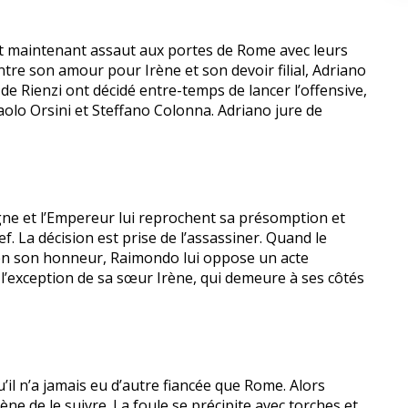
nt maintenant assaut aux portes de Rome avec leurs
entre son amour pour Irène et son devoir filial, Adriano
de Rienzi ont décidé entre-temps de lancer l’offensive,
Paolo Orsini et Steffano Colonna. Adriano jure de
agne et l’Empereur lui reprochent sa présomption et
f. La décision est prise de l’assassiner. Quand le
é en son honneur, Raimondo lui oppose un acte
à l’exception de sa sœur Irène, qui demeure à ses côtés
u’il n’a jamais eu d’autre fiancée que Rome. Alors
ène de le suivre. La foule se précipite avec torches et