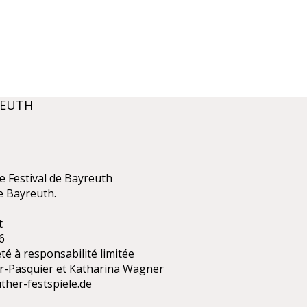
REUTH
e Festival de Bayreuth
de Bayreuth.
t
6
été à responsabilité limitée
r-Pasquier et Katharina Wagner
ther-festspiele.de