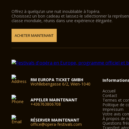
Offrez à quelqu’un une nuit inoubliable à l’opéra.
Choisissez un bon cadeau et laissez-le sélectionner la représe
classe mondiale, réunis dans une expérience élégante.
ACHETER MAINTENANT
RM EUROPA TICKET GMBH
Information
Wohllebengasse 6/2, Wien-1040
Accueil
Contact
APPELER MAINTENANT
Termes et con
+436763806708
Politique de co
Impressum
Votre avis co
À propos de 
RÉSERVER MAINTENANT
Questions fré
office@opera-festivals.com
Transfert aér