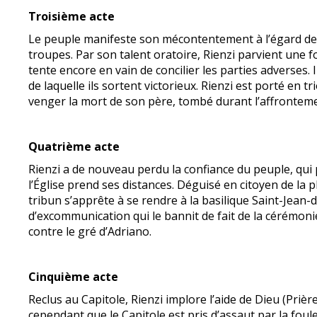
Troisième acte
Le peuple manifeste son mécontentement à l’égard de R
troupes. Par son talent oratoire, Rienzi parvient une fo
tente encore en vain de concilier les parties adverses.
de laquelle ils sortent victorieux. Rienzi est porté en
venger la mort de son père, tombé durant l’affrontem
Quatrième acte
Rienzi a de nouveau perdu la confiance du peuple, qui
l’Église prend ses distances. Déguisé en citoyen de la p
tribun s’apprête à se rendre à la basilique Saint-Je
d’excommunication qui le bannit de fait de la cérémonie
contre le gré d’Adriano.
Cinquième acte
Reclus au Capitole, Rienzi implore l’aide de Dieu (Prièr
cependant que le Capitole est pris d’assaut par la foule