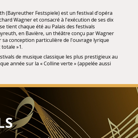
th (Bayreuther Festspiele) est un festival d'opéra
chard Wagner et consacré à l'exécution de ses dix
 se tient chaque été au Palais des festivals
ayreuth, en Bavière, un théâtre conçu par Wagner
 sa conception particulière de l'ouvrage lyrique
totale »1.
festivals de musique classique les plus prestigieux au
que année sur la « Colline verte » (appelée aussi
ar les wagnérophiles français2), des passionnés dont
fois attendre jusqu'à onze années pour obtenir des
ant plus de dix fois supérieure à l'offre. Ce succès, qui
rprenant pour un festival n'ayant à son répertoire que
ment remis sur le métier, s'explique par le très haut
s et des interprètes (chanteurs, chœurs et
e complexité et une richesse philosophique des livrets
LS
rande créativité et une diversité des mises en scène3
elier Bayreuth), le scandale qui a accompagné
 des trois dernières décennies, le prestige d'un lieu