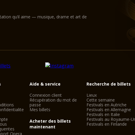
conçu par Wagner lui
fanatisme) dont son œ
Bavière) et l'existen
ntation qu’il aime — musique, drame et art de
cercles wagnérophiles
l'origine4.
Le festival a le quas
représentations à g
habituel des opéras 
operateurs musicaux,
représentation et re
Bayreuth au début du
Conférence de Wolfg
s
Aide & service
Recherche de billets
Katharina et Eva Wa
Connexion client
Lieux
Avant chaque représent
Récupération du mot de
Cette semaine
wagnerophile loge che
ditions
passe
Festivals en Autriche
nfidentialite
Mes billets
Festivals en Allemagne
Wahnfried, la maison
Festivals en Italie
soirée) et se rend l
mpte
Festivals au Royaume-U
Acheter des billets
nous
Festivals en Finlande
dès ce moment de la j
maintenant
quentes
la « Colline verte » 
oport Opera