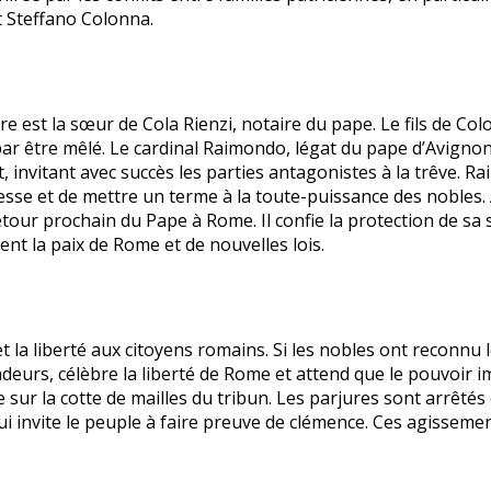
t Steffano Colonna.
ère est la sœur de Cola Rienzi, notaire du pape. Le fils de C
t par être mêlé. Le cardinal Raimondo, légat du pape d’Avignon,
, invitant avec succès les parties antagonistes à la trêve. R
sse et de mettre un terme à la toute-puissance des nobles. Ap
tour prochain du Pape à Rome. Il confie la protection de sa
tent la paix de Rome et de nouvelles lois.
 la liberté aux citoyens romains. Si les nobles ont reconnu les
urs, célèbre la liberté de Rome et attend que le pouvoir im
se sur la cotte de mailles du tribun. Les parjures sont arrêt
i invite le peuple à faire preuve de clémence. Ces agissemen