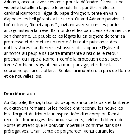
Adriano, accourt avec ses amis pour la défendre. S’ensuit une
violente bataille à laquelle le peuple finit par être mêlé. Le
cardinal Raimondo, légat du pape d’Avignon, tente en vain
d’appeler les belligérants à la raison. Quand Adriano parvient à
libérer Irène, Rienzi apparaît, invitant avec succès les parties
antagonistes à la trêve. Raimondo et les patriciens s’étonnent de
son charisme. Le peuple et les légats lui enjoignent de tenir sa
promesse et de mettre un terme à la toute-puissance des
nobles. Après que Rienzi s'est assuré de l’appui de l’Église, il
annonce au peuple sa liberté imminente ainsi que le retour
prochain du Pape à Rome. Il confie la protection de sa sœur
Irène à Adriano, voyant leur amour partagé, et refuse la
couronne qui lui est offerte. Seules lui importent la paix de Rome
et de nouvelles lois.
Deuxième acte
Au Capitole, Rienzi, tribun du peuple, annonce la paix et la liberté
aux citoyens romains. Si les nobles ont reconnu les nouvelles
lois, l’orgueil du tribun leur inspire l’idée d’un complot. Rienzi
reçoit les hommages des ambassadeurs, célèbre la liberté de
Rome et attend que le pouvoir impérial le confirme dans ses
prérogatives. Orsini tente de poignarder Rienzi durant les