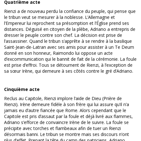
Quatrième acte
Rienzi a de nouveau perdu la confiance du peuple, qui pense que
le tribun veut se mesurer à la noblesse. L’Allemagne et
l’Empereur lui reprochent sa présomption et l’Église prend ses
distances. Déguisé en citoyen de la plèbe, Adriano a entrepris de
dresser le peuple contre son chef. La décision est prise de
l’assassiner. Quand le tribun s’apprête à se rendre à la basilique
Saint-Jean-de-Latran avec ses amis pour assister à un Te Deum
donné en son honneur, Raimondo lui oppose un acte
d’excommunication qui le bannit de fait de la cérémonie. La foule
est prise d’effroi. Tous se détournent de Rienzi, à l’exception de
sa sœur Irène, qui demeure à ses côtés contre le gré d’Adriano.
Cinquième acte
Reclus au Capitole, Rienzi implore l’aide de Dieu (Prière de
Rienzi). Irène demeure fidèle à son frère qui lui assure qu’il n’a
jamais eu d’autre fiancée que Rome. Alors cependant que le
Capitole est pris d’assaut par la foule et déjà livré aux flammes,
Adriano s’efforce de convaincre Irène de le suivre. La foule se
précipite avec torches et flambeaux afin de tuer un Rienzi
désormais banni. Le tribun se montre mais ses discours n’ont
plus d’effet. Prenant la tête du camp des patriciens, Adriano