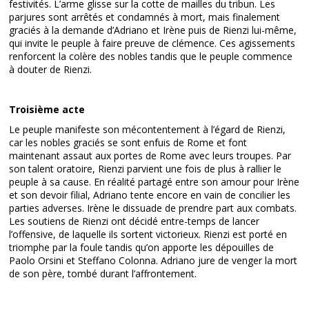
festivités. L’arme glisse sur la cotte de mailles du tribun. Les
parjures sont arrêtés et condamnés à mort, mais finalement
graciés à la demande d’Adriano et Irène puis de Rienzi lui-même,
qui invite le peuple à faire preuve de clémence. Ces agissements
renforcent la colère des nobles tandis que le peuple commence
à douter de Rienzi.
Troisième acte
Le peuple manifeste son mécontentement à l’égard de Rienzi,
car les nobles graciés se sont enfuis de Rome et font
maintenant assaut aux portes de Rome avec leurs troupes. Par
son talent oratoire, Rienzi parvient une fois de plus à rallier le
peuple à sa cause. En réalité partagé entre son amour pour Irène
et son devoir filial, Adriano tente encore en vain de concilier les
parties adverses. Irène le dissuade de prendre part aux combats.
Les soutiens de Rienzi ont décidé entre-temps de lancer
l’offensive, de laquelle ils sortent victorieux. Rienzi est porté en
triomphe par la foule tandis qu’on apporte les dépouilles de
Paolo Orsini et Steffano Colonna. Adriano jure de venger la mort
de son père, tombé durant l’affrontement.