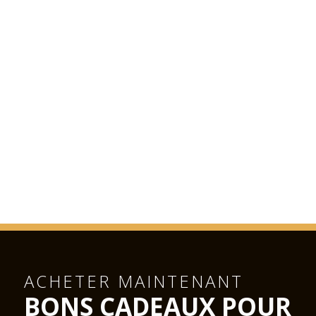
tourner à gauche, garer la voiture et profiter de votre soirée!
De Linz
• À l'intersection Steinhäusl, passer à l'A21 direction Wien Süd
/ Graz
• À l'intersection Vösendorf, passer à l'A2 en direction de
Eisenstadt / Graz wechseln
• À l'intersection Guntramsdorf, passer à l'A3 en direction de
Eisenstadt / Neusiedler See
• Prendre la sortie Eisenstadt Süd, puis tournez à droite sur la
B52 en direction de St. Margarethen
• Au rond-point prendre la deuxième sortie et suivre la route
• Au rond-point à l'extrémité de St. Margarethen, prendre la
deuxième sortie
• Vous verrez un panneau vert marqué "Festspielgelände":
tourner à gauche, garer la voiture et profiter de votre soirée!
Il ya beaucoup de places de parking disponibles sans frais sur
le site du Festival!
ACHETER MAINTENANT
Expérience carrière
BONS CADEAUX POUR