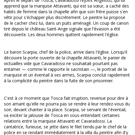
Après le départ de Tosca, Cavaradossi rejoint Angelotti, qui lui
apprend que la marquise Attavanti, qui est sa sœur, a caché des
habits de femme dans la chapelle afin que son frère puisse s'en
vêtir pour s'échapper plus discrètement. Le peintre lui propose
de le cacher chez lui, dans un puits aménagé. Un coup de canon
tiré depuis le château Saint-Ange signale que l'évasion a été
découverte. Les deux hommes quittent rapidement l'église.
Le baron Scarpia, chef de la police, arrive dans l'église. Lorsqu'il
découvre la porte ouverte de la chapelle Attavanti, le panier de
victuailles vide que Cavaradossi ne souhaitait pourtant pas
entamer — comme le rapporte le sacristain —, le portrait de la
marquise et un éventail à ses armes, Scarpia conclut rapidement
à la complicité du peintre dans la fuite de son prisonnier.
C'est à ce moment que Tosca fait irruption, revenue pour dire à
son amant qu'elle ne pourra pas se rendre à leur rendez-vous du
soir, devant chanter à la place. Scarpia, se servant de l'éventail,
va exciter la jalousie de Tosca en sous-entendant certaines
relations entre la marquise Attavanti et Cavaradossi. La
cantatrice, furieuse, se jette dans le filet tendu par le chef de la
police en se rendant immédiatement à la villa du peintre afin d'y