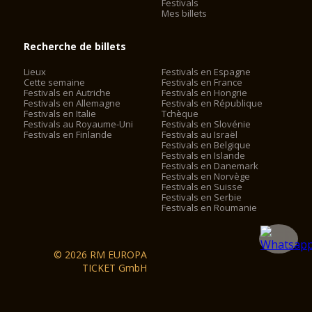
Marguerite est un régal pour les sens! Voici un cadre élégant
Festivals
Mes billets
pour des réceptions non perturbées, des anniversaires et des
événements privés représentatifs avec des amis ou
partenaires d'affaires est offert. Notre partenaire de
Recherche de billets
restauration sert les meilleurs plats et des vins fins. Disponible
pour les petits groupes de 2 personnes ou entreprises jusqu'à
Lieux
Festivals en Espagne
200 personnes.
Cette semaine
Festivals en France
Festivals en Autriche
Festivals en Hongrie
Festivals en Allemagne
Festivals en République
Festivals en Italie
Tchèque
Gastronomie dans le parc foyer
Festivals au Royaume-Uni
Festivals en Slovénie
Festivals en Finlande
Festivals au Israël
Festivals en Belgique
Dans une grande échelle Foyer Parc des spécialités
Festivals en Islande
internationales et des spécialités régionales sont servis.
Festivals en Danemark
Profitez avant le spectacle et pendant l'entracte délices
Festivals en Norvège
Festivals en Suisse
épicuriens, que ce soit des collations ou des repas chauds et
Festivals en Serbie
des friandises sucrées pour le café. l'offre de spécialités est
Festivals en Roumanie
complétée par des vins fins de la cave Esterházy et
Winzergemeinschaft "la st. Margarethen".
© 2026 RM EUROPA
TICKET GmbH
Accessibilité et service de navette