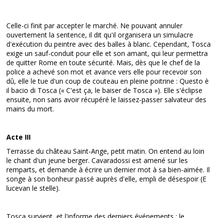
Celle-ci finit par accepter le marché. Ne pouvant annuler
ouvertement la sentence, il dit qu'il organisera un simulacre
d'exécution du peintre avec des balles à blanc. Cependant, Tosca
exige un sauf-conduit pour elle et son amant, qui leur permettra
de quitter Rome en toute sécurité. Mais, dès que le chef de la
police a achevé son mot et avance vers elle pour recevoir son
dû, elle le tue d'un coup de couteau en pleine poitrine : Questo è
il bacio di Tosca (« C'est ça, le baiser de Tosca »). Elle s'éclipse
ensuite, non sans avoir récupéré le laissez-passer salvateur des
mains du mort.
Acte III
Terrasse du château Saint-Ange, petit matin. On entend au loin
le chant d'un jeune berger. Cavaradossi est amené sur les
remparts, et demande à écrire un dernier mot à sa bien-aimée. Il
songe à son bonheur passé auprès d'elle, empli de désespoir (E
lucevan le stelle).
Tosca survient, et l'informe des derniers événements : le