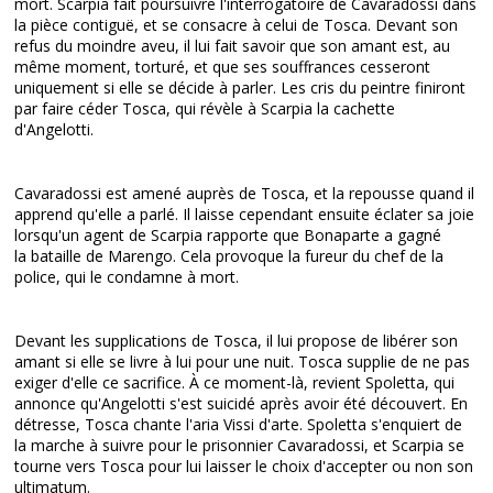
mort. Scarpia fait poursuivre l'interrogatoire de Cavaradossi dans
la pièce contiguë, et se consacre à celui de Tosca. Devant son
refus du moindre aveu, il lui fait savoir que son amant est, au
même moment, torturé, et que ses souffrances cesseront
uniquement si elle se décide à parler. Les cris du peintre finiront
par faire céder Tosca, qui révèle à Scarpia la cachette
d'Angelotti.
Cavaradossi est amené auprès de Tosca, et la repousse quand il
apprend qu'elle a parlé. Il laisse cependant ensuite éclater sa joie
lorsqu'un agent de Scarpia rapporte que Bonaparte a gagné
la bataille de Marengo. Cela provoque la fureur du chef de la
police, qui le condamne à mort.
Devant les supplications de Tosca, il lui propose de libérer son
amant si elle se livre à lui pour une nuit. Tosca supplie de ne pas
exiger d'elle ce sacrifice. À ce moment-là, revient Spoletta, qui
annonce qu'Angelotti s'est suicidé après avoir été découvert. En
détresse, Tosca chante l'aria Vissi d'arte. Spoletta s'enquiert de
la marche à suivre pour le prisonnier Cavaradossi, et Scarpia se
tourne vers Tosca pour lui laisser le choix d'accepter ou non son
ultimatum.