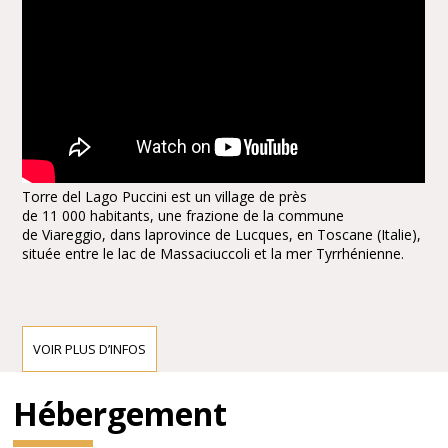
Torre del Lago Puccini est un village de près
de 11 000 habitants, une frazione de la commune
de Viareggio, dans laprovince de Lucques, en Toscane (Italie),
située entre le lac de Massaciuccoli et la mer Tyrrhénienne.
Le quartier du village sur la mer (Marina di Torre del Lago) est
bien connue pour être une station balnéaire importante du
VOIR PLUS D’INFOS
tourisme gay et lesbien (Friendly Versilia).
Hébergement
Le Festival Puccini (it), un festival d'opéra qui attire chaque