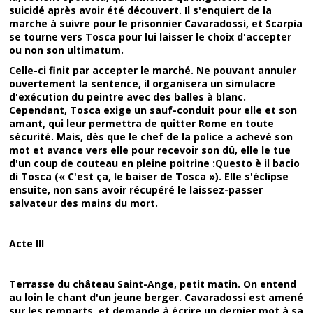
suicidé après avoir été découvert. Il s'enquiert de la
marche à suivre pour le prisonnier Cavaradossi, et Scarpia
se tourne vers Tosca pour lui laisser le choix d'accepter
ou non son ultimatum.
Celle-ci finit par accepter le marché. Ne pouvant annuler
ouvertement la sentence, il organisera un simulacre
d'exécution du peintre avec des balles à blanc.
Cependant, Tosca exige un sauf-conduit pour elle et son
amant, qui leur permettra de quitter Rome en toute
sécurité. Mais, dès que le chef de la police a achevé son
mot et avance vers elle pour recevoir son dû, elle le tue
d'un coup de couteau en pleine poitrine :Questo è il bacio
di Tosca (« C'est ça, le baiser de Tosca »). Elle s'éclipse
ensuite, non sans avoir récupéré le laissez-passer
salvateur des mains du mort.
Acte III
Terrasse du château Saint-Ange, petit matin. On entend
au loin le chant d'un jeune berger. Cavaradossi est amené
sur les remparts, et demande à écrire un dernier mot à sa