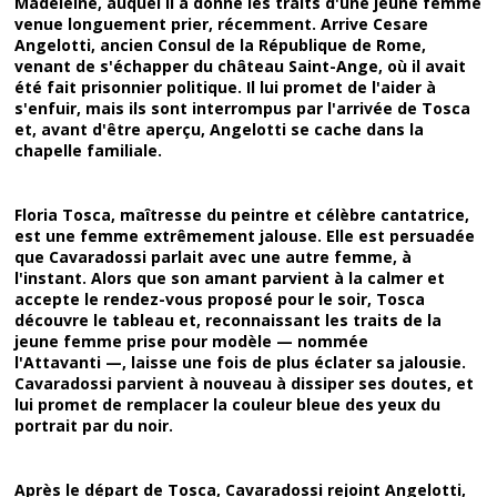
Madeleine, auquel il a donné les traits d'une jeune femme
venue longuement prier, récemment. Arrive Cesare
Angelotti, ancien Consul de la République de Rome,
venant de s'échapper du château Saint-Ange, où il avait
été fait prisonnier politique. Il lui promet de l'aider à
s'enfuir, mais ils sont interrompus par l'arrivée de Tosca
et, avant d'être aperçu, Angelotti se cache dans la
chapelle familiale.
Floria Tosca, maîtresse du peintre et célèbre cantatrice,
est une femme extrêmement jalouse. Elle est persuadée
que Cavaradossi parlait avec une autre femme, à
l'instant. Alors que son amant parvient à la calmer et
accepte le rendez-vous proposé pour le soir, Tosca
découvre le tableau et, reconnaissant les traits de la
jeune femme prise pour modèle — nommée
l'Attavanti —, laisse une fois de plus éclater sa jalousie.
Cavaradossi parvient à nouveau à dissiper ses doutes, et
lui promet de remplacer la couleur bleue des yeux du
portrait par du noir.
Après le départ de Tosca, Cavaradossi rejoint Angelotti,