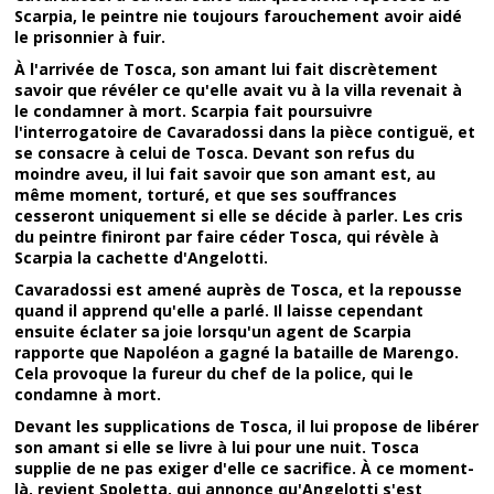
Scarpia, le peintre nie toujours farouchement avoir aidé
le prisonnier à fuir.
À l'arrivée de Tosca, son amant lui fait discrètement
savoir que révéler ce qu'elle avait vu à la villa revenait à
le condamner à mort. Scarpia fait poursuivre
l'interrogatoire de Cavaradossi dans la pièce contiguë, et
se consacre à celui de Tosca. Devant son refus du
moindre aveu, il lui fait savoir que son amant est, au
même moment, torturé, et que ses souffrances
cesseront uniquement si elle se décide à parler. Les cris
du peintre finiront par faire céder Tosca, qui révèle à
Scarpia la cachette d'Angelotti.
Cavaradossi est amené auprès de Tosca, et la repousse
quand il apprend qu'elle a parlé. Il laisse cependant
ensuite éclater sa joie lorsqu'un agent de Scarpia
rapporte que Napoléon a gagné la bataille de Marengo.
Cela provoque la fureur du chef de la police, qui le
condamne à mort.
Devant les supplications de Tosca, il lui propose de libérer
son amant si elle se livre à lui pour une nuit. Tosca
supplie de ne pas exiger d'elle ce sacrifice. À ce moment-
là, revient Spoletta, qui annonce qu'Angelotti s'est