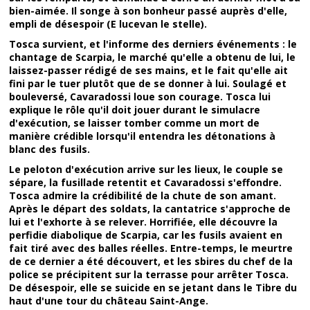
bien-aimée. Il songe à son bonheur passé auprès d'elle,
empli de désespoir (E lucevan le stelle).
Tosca survient, et l'informe des derniers événements : le
chantage de Scarpia, le marché qu'elle a obtenu de lui, le
laissez-passer rédigé de ses mains, et le fait qu'elle ait
fini par le tuer plutôt que de se donner à lui. Soulagé et
bouleversé, Cavaradossi loue son courage. Tosca lui
explique le rôle qu'il doit jouer durant le simulacre
d'exécution, se laisser tomber comme un mort de
manière crédible lorsqu'il entendra les détonations à
blanc des fusils.
Le peloton d'exécution arrive sur les lieux, le couple se
sépare, la fusillade retentit et Cavaradossi s'effondre.
Tosca admire la crédibilité de la chute de son amant.
Après le départ des soldats, la cantatrice s'approche de
lui et l'exhorte à se relever. Horrifiée, elle découvre la
perfidie diabolique de Scarpia, car les fusils avaient en
fait tiré avec des balles réelles. Entre-temps, le meurtre
de ce dernier a été découvert, et les sbires du chef de la
police se précipitent sur la terrasse pour arrêter Tosca.
De désespoir, elle se suicide en se jetant dans le Tibre du
haut d'une tour du château Saint-Ange.