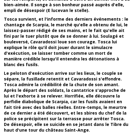
bien-aimée. Il songe à son bonheur passé auprès d'elle,
empli de désespoir (E lucevan le stelle).
Tosca survient, et l'informe des derniers événements : le
chantage de Scarpia, le marché qu'elle a obtenu de lui, le
laissez-passer rédigé de ses mains, et le fait qu'elle ait
fini par le tuer plutôt que de se donner à lui. Soulagé et
bouleversé, Cavaradossi loue son courage. Tosca lui
explique le rôle qu'il doit jouer durant le simulacre
d'exécution, se laisser tomber comme un mort de
manière crédible lorsqu'il entendra les détonations à
blanc des fusils.
Le peloton d'exécution arrive sur les lieux, le couple se
sépare, la fusillade retentit et Cavaradossi s'effondre.
Tosca admire la crédibilité de la chute de son amant.
Après le départ des soldats, la cantatrice s'approche de
lui et l'exhorte à se relever. Horrifiée, elle découvre la
perfidie diabolique de Scarpia, car les fusils avaient en
fait tiré avec des balles réelles. Entre-temps, le meurtre
de ce dernier a été découvert, et les sbires du chef de la
police se précipitent sur la terrasse pour arrêter Tosca.
De désespoir, elle se suicide en se jetant dans le Tibre du
haut d'une tour du château Saint-Ange.