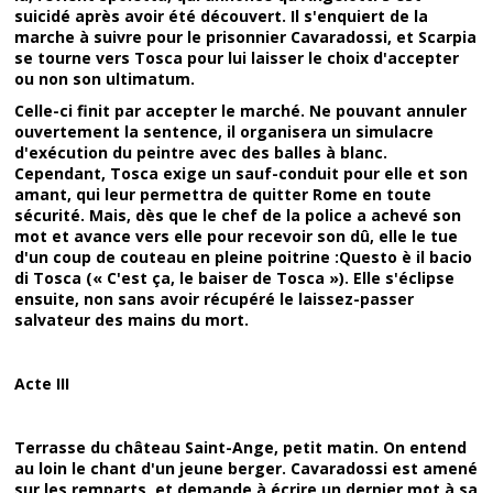
suicidé après avoir été découvert. Il s'enquiert de la
marche à suivre pour le prisonnier Cavaradossi, et Scarpia
se tourne vers Tosca pour lui laisser le choix d'accepter
ou non son ultimatum.
Celle-ci finit par accepter le marché. Ne pouvant annuler
ouvertement la sentence, il organisera un simulacre
d'exécution du peintre avec des balles à blanc.
Cependant, Tosca exige un sauf-conduit pour elle et son
amant, qui leur permettra de quitter Rome en toute
sécurité. Mais, dès que le chef de la police a achevé son
mot et avance vers elle pour recevoir son dû, elle le tue
d'un coup de couteau en pleine poitrine :Questo è il bacio
di Tosca (« C'est ça, le baiser de Tosca »). Elle s'éclipse
ensuite, non sans avoir récupéré le laissez-passer
salvateur des mains du mort.
Acte III
Terrasse du château Saint-Ange, petit matin. On entend
au loin le chant d'un jeune berger. Cavaradossi est amené
sur les remparts, et demande à écrire un dernier mot à sa