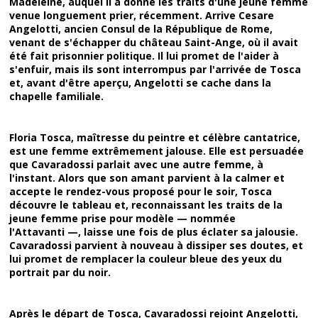
Madeleine, auquel il a donné les traits d'une jeune femme
venue longuement prier, récemment. Arrive Cesare
Angelotti, ancien Consul de la République de Rome,
venant de s'échapper du château Saint-Ange, où il avait
été fait prisonnier politique. Il lui promet de l'aider à
s'enfuir, mais ils sont interrompus par l'arrivée de Tosca
et, avant d'être aperçu, Angelotti se cache dans la
chapelle familiale.
Floria Tosca, maîtresse du peintre et célèbre cantatrice,
est une femme extrêmement jalouse. Elle est persuadée
que Cavaradossi parlait avec une autre femme, à
l'instant. Alors que son amant parvient à la calmer et
accepte le rendez-vous proposé pour le soir, Tosca
découvre le tableau et, reconnaissant les traits de la
jeune femme prise pour modèle — nommée
l'Attavanti —, laisse une fois de plus éclater sa jalousie.
Cavaradossi parvient à nouveau à dissiper ses doutes, et
lui promet de remplacer la couleur bleue des yeux du
portrait par du noir.
Après le départ de Tosca, Cavaradossi rejoint Angelotti,