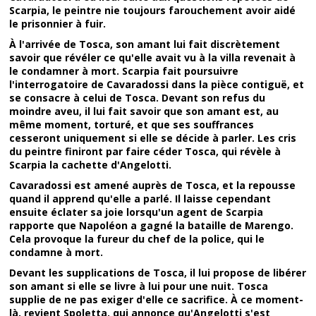
Scarpia, le peintre nie toujours farouchement avoir aidé
le prisonnier à fuir.
À l'arrivée de Tosca, son amant lui fait discrètement
savoir que révéler ce qu'elle avait vu à la villa revenait à
le condamner à mort. Scarpia fait poursuivre
l'interrogatoire de Cavaradossi dans la pièce contiguë, et
se consacre à celui de Tosca. Devant son refus du
moindre aveu, il lui fait savoir que son amant est, au
même moment, torturé, et que ses souffrances
cesseront uniquement si elle se décide à parler. Les cris
du peintre finiront par faire céder Tosca, qui révèle à
Scarpia la cachette d'Angelotti.
Cavaradossi est amené auprès de Tosca, et la repousse
quand il apprend qu'elle a parlé. Il laisse cependant
ensuite éclater sa joie lorsqu'un agent de Scarpia
rapporte que Napoléon a gagné la bataille de Marengo.
Cela provoque la fureur du chef de la police, qui le
condamne à mort.
Devant les supplications de Tosca, il lui propose de libérer
son amant si elle se livre à lui pour une nuit. Tosca
supplie de ne pas exiger d'elle ce sacrifice. À ce moment-
là, revient Spoletta, qui annonce qu'Angelotti s'est