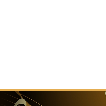
extius Alexandre François de Miollis les fit restaurer
re (années 1800).
 sont bien conservées, surtout les structures
 Les gradins peuvent accueillir
pectateurs assis. L'acoustique est remarquable.
nes accueillent des représentations d'opéra, dans le
 Vérone. Presque tous les soirs de mars à septembre
les ont lieu et ont pour thème les anciens combats de
 Vérone
t accessible en prenant: