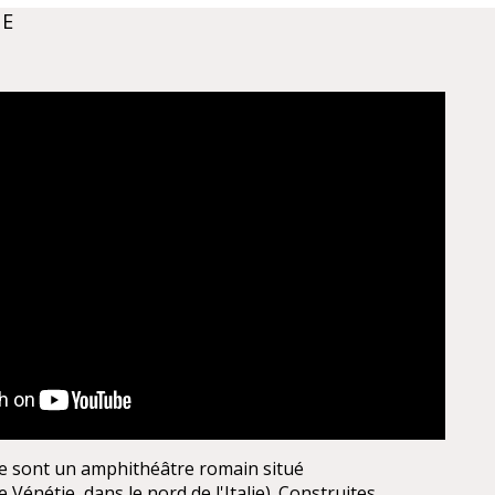
NE
e sont un amphithéâtre romain situé
 Vénétie, dans le nord de l'Italie). Construites