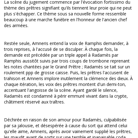
La scène du jugement commence par l'évocation fortissimo du
thème des prêtres signifiant qu'ils tiennent leur proie qui ne peut
plus s'échapper. Ce thème sous sa nouvelle forme ressemble
beaucoup à une marche funèbre en l'honneur de l'ancien chef
des armées.
Restée seule, Amneris entend la voix de Ramphis demander, à
trois reprises, à l'accusé de se disculper. À chaque fois, la
demande est précédée par un triple appel à Radamès par
Ramphis aussitôt suivis par trois coups de trombone reprenant
les notes chantées par le Grand Prêtre ; Radamès se tait sur un
roulement ppp de grosse caisse. Puis, les prêtres l'accusent de
trahison et Amneris implore inutilement la clémence des dieux. À
chaque itération, les voix des prêtres montent d'un demi-ton,
accentuant l'angoisse de la scène. Ayant gardé le silence,
Radamès est condamné à périr emmuré vivant dans la crypte,
châtiment réservé aux traîtres.
Déchirée en raison de son amour pour Radamès, culpabilisée
par sa jalousie, et désespérée à cause du sort qui attend celui
qu'elle aime, Amneris, après avoir vainement supplié les prêtres,
les maudit avant de sortir sur une terrible et inapaisable coda