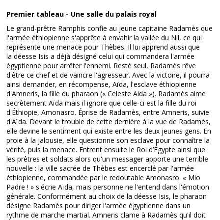
Premier tableau - Une salle du palais royal
Le grand-prêtre Ramphis confie au jeune capitaine Radamès que
l'armée éthiopienne s'apprête à envahir la vallée du Nil, ce qui
représente une menace pour Thèbes. Il lui apprend aussi que
la déesse Isis a déjà désigné celui qui commandera l'armée
égyptienne pour arrêter l'ennemi. Resté seul, Radamès rêve
d'être ce chef et de vaincre l'agresseur. Avec la victoire, il pourra
ainsi demander, en récompense, Aïda, l'esclave éthiopienne
d'Amneris, la fille du pharaon (« Celeste Aida »). Radamès aime
secrètement Aïda mais il ignore que celle-ci est la fille du roi
d'Éthiopie, Amonasro. Éprise de Radamès, entre Amneris, suivie
d'Aïda. Devant le trouble de cette dernière à la vue de Radamès,
elle devine le sentiment qui existe entre les deux jeunes gens. En
proie à la jalousie, elle questionne son esclave pour connaître la
vérité, puis la menace. Entrent ensuite le Roi d’Égypte ainsi que
les prêtres et soldats alors qu'un messager apporte une terrible
nouvelle : la ville sacrée de Thèbes est encerclé par l'armée
éthiopienne, commandée par le redoutable Amonasro. « Mio
Padre ! » s'écrie Aïda, mais personne ne l'entend dans l'émotion
générale. Conformément au choix de la déesse Isis, le pharaon
désigne Radamès pour diriger l'armée égyptienne dans un
rythme de marche martial. Amneris clame à Radamès qu'il doit