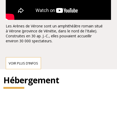
Les Arènes de Vérone sont un amphithéâtre romain situé
à Vérone (province de Vénétie, dans le nord de l'Italie).
Construites en 30 ap. J.-C., elles pouvaient accueillir
environ 30 000 spectateurs.
Description
VOIR PLUS D’INFOS
L'amphithéâtre est long de 152 mètres pour une largeur
de 128 mètres et une hauteur de 32 mètres. Souvent
considéré comme le troisième amphithéâtre romain par ses
Hébergement
dimensions, après l'Amphithéâtre flavien (Colisée) deRome et
l'amphithéâtre de Capoue, il est sûrement le mieux conservé.
La cavea a une longueur d'environ 138 mètres et une largeur
d'environ 110 mètres ; voir ci-dessous la Liste des plus grands
amphithéâtres romains.
Histoire