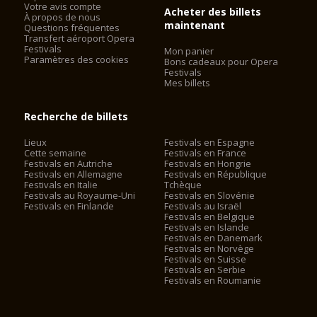
Votre avis compte
Pasquier et Katharina Wagner.
Acheter des billets
À propos de nous
maintenant
Questions fréquentes
Une nouvelle production de la tétralogie L'Anneau du
Transfert aéroport Opera
Nibelung est créée tous les cinq à sept ans, après une année
Festivals
Mon panier
sans tétralogie ; la dernière (par Tankred Dorst) vient d'être
Paramètres des cookies
Bons cadeaux pour Opera
présentée à l'été 2006. 2013 verra l'apparition d'une nouvelle
Festivals
Mes billets
production de la tétralogie créé par Frank Castorf. Parmi les
six autres opéras au répertoire, trois sont programmés les
années de tétralogie, et cinq les années sans tétralogie.
Recherche de billets
En juillet 2007, Katharina Wagner a présenté une mise en
Lieux
Festivals en Espagne
scène des Maîtres Chanteurs qui a provoqué la colère d'une
Cette semaine
Festivals en France
partie du public. Cette mise en scène renverse l'approche
Festivals en Autriche
Festivals en Hongrie
habituelle et fait de Beckmesser un artiste d'avant-garde
Festivals en Allemagne
Festivals en République
Festivals en Italie
Tchèque
tandis que Sachs et Walther se retrouvent dans le camp des
Festivals au Royaume-Uni
Festivals en Slovénie
conservateurs. Cette approche est fondée sur une analyse de
Festivals en Finlande
Festivals au Israël
la partition par le musicologue Gerd Rienäcker (pour lui, le rôle
Festivals en Belgique
de Beckmesser "contient des innovations musicales
Festivals en Islande
Festivals en Danemark
frappantes" qui annoncent Berg et Stravinski) et du livret par
Festivals en Norvège
le compositeur Ernest Bloch qui voit dans le détournement du
Festivals en Suisse
texte de Sachs "quelque chose comme la naissance de
Festivals en Serbie
Dada".
Festivals en Roumanie
Selon le journal Le Point du 25 juillet 2012, « depuis plusieurs
années, Bayreuth semble avoir perdu de son éclat » et « pour