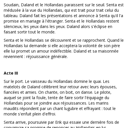
Soudain, Daland et le Hollandais paraissent sur le seuil. Senta est
médusée à la vue du Hollandais, qui est trait pour trait celui du
tableau. Daland fait les présentations et annonce à Senta qu'il l'a
promise en mariage à l'étranger. Senta et le Hollandais restent
silencieux, les yeux dans les yeux. Daland alors s'éclipse en
faisant sortir tout le monde.
Senta et le Hollandais se découvrent et se rapprochent. Quand le
Hollandais lui demande si elle acceptera la volonté de son père
elle lui promet un amour indéfectible. Daland et sa maisonnée
reviennent : réjouissance générale.
Acte III
Sur le port. Le vaisseau du Hollandais domine le quai. Les
matelots de Daland célèbrent leur retour avec leurs épouses,
fiancées et amies. On chante, on boit, on danse. Le pilote,
auquel se joint la foule, tente de faire sortir l'équipage du
Hollandais pour se joindre aux réjouissances. Les marins
maudits répondent par un chant lugubre et effrayant : tout le
monde s'enfuit plein d'effroi.
Senta arrive, poursuivie par Erik qui essaie une dernière fois de
convaincre sa promise de renoncer au Hollandais en lui