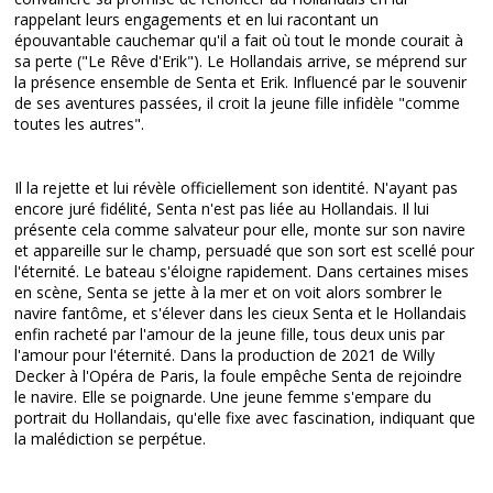
rappelant leurs engagements et en lui racontant un
épouvantable cauchemar qu'il a fait où tout le monde courait à
sa perte ("Le Rêve d'Erik"). Le Hollandais arrive, se méprend sur
la présence ensemble de Senta et Erik. Influencé par le souvenir
de ses aventures passées, il croit la jeune fille infidèle "comme
toutes les autres".
Il la rejette et lui révèle officiellement son identité. N'ayant pas
encore juré fidélité, Senta n'est pas liée au Hollandais. Il lui
présente cela comme salvateur pour elle, monte sur son navire
et appareille sur le champ, persuadé que son sort est scellé pour
l'éternité. Le bateau s'éloigne rapidement. Dans certaines mises
en scène, Senta se jette à la mer et on voit alors sombrer le
navire fantôme, et s'élever dans les cieux Senta et le Hollandais
enfin racheté par l'amour de la jeune fille, tous deux unis par
l'amour pour l'éternité. Dans la production de 2021 de Willy
Decker à l'Opéra de Paris, la foule empêche Senta de rejoindre
le navire. Elle se poignarde. Une jeune femme s'empare du
portrait du Hollandais, qu'elle fixe avec fascination, indiquant que
la malédiction se perpétue.