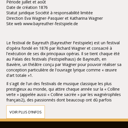
Période juillet et août
Date de création 1876
Statut juridique Société à responsabilité limitée
Direction Eva Wagner-Pasquier et Katharina Wagner
Site web www.bayreuther-festspiele.de
Le festival de Bayreuth (Bayreuther Festspiele) est un festival
d'opéra fondé en 1876 par Richard Wagner et consacré à
l'exécution de ses dix principaux opéras. Il se tient chaque été
au Palais des festivals (Festspielhaus) de Bayreuth, en
Bavière, un théâtre conçu par Wagner pour pouvoir réaliser sa
conception particulière de l'ouvrage lyrique comme « œuvre
d'art totale »1.
Il s'agit de l'un des festivals de musique classique les plus
prestigieux au monde, qui attire chaque année sur la « Colline
verte » (appelée aussi « Colline sacrée » par les wagnérophiles
français2), des passionnés dont beaucoup ont dû parfois
attendre jusqu'à onze années pour obtenir des places, la
demande étant plus de dix fois supérieure à l'offre. Ce succès,
VOIR PLUS D’INFOS
qui pourrait paraître surprenant pour un festival n'ayant à son
répertoire que dix opéras inlassablement remis sur le métier,
s'explique par le très haut niveau des partitions et des