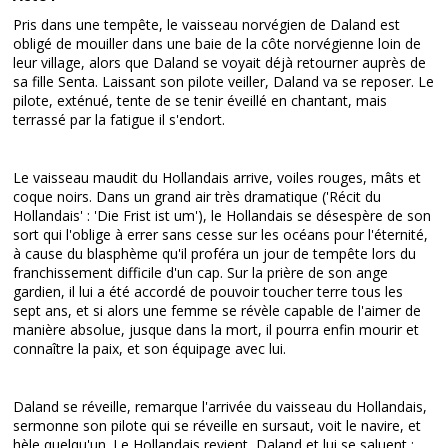
Pris dans une tempête, le vaisseau norvégien de Daland est
obligé de mouiller dans une baie de la côte norvégienne loin de
leur village, alors que Daland se voyait déjà retourner auprès de
sa fille Senta. Laissant son pilote veiller, Daland va se reposer. Le
pilote, exténué, tente de se tenir éveillé en chantant, mais
terrassé par la fatigue il s'endort.
Le vaisseau maudit du Hollandais arrive, voiles rouges, mâts et
coque noirs. Dans un grand air très dramatique ('Récit du
Hollandais' : 'Die Frist ist um'), le Hollandais se désespère de son
sort qui l'oblige à errer sans cesse sur les océans pour l'éternité,
à cause du blasphème qu'il proféra un jour de tempête lors du
franchissement difficile d'un cap. Sur la prière de son ange
gardien, il lui a été accordé de pouvoir toucher terre tous les
sept ans, et si alors une femme se révèle capable de l'aimer de
manière absolue, jusque dans la mort, il pourra enfin mourir et
connaître la paix, et son équipage avec lui.
Daland se réveille, remarque l'arrivée du vaisseau du Hollandais,
sermonne son pilote qui se réveille en sursaut, voit le navire, et
hèle quelqu'un. Le Hollandais revient, Daland et lui se saluent ;